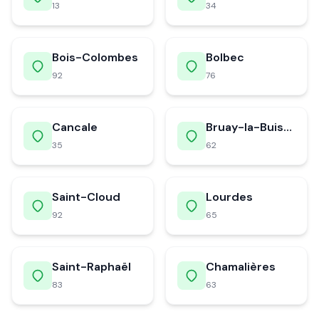
13
34
Bois-Colombes
Bolbec
92
76
Cancale
Bruay-la-Buissière
35
62
Saint-Cloud
Lourdes
92
65
Saint-Raphaël
Chamalières
83
63