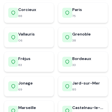
Corcieux
Paris
88
75
Vallauris
Grenoble
06
38
Fréjus
Bordeaux
83
33
Jonage
Jard-sur-Mer
69
85
Marseille
Castelnau-le-Lez