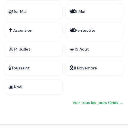
🌿
🕊️
1er Mai
8 Mai
✝️
🕊️
Ascension
Pentecôte
🎇
☀️
14 Juillet
15 Août
🕯️
🎗️
Toussaint
11 Novembre
🎄
Noël
Voir tous les jours fériés →