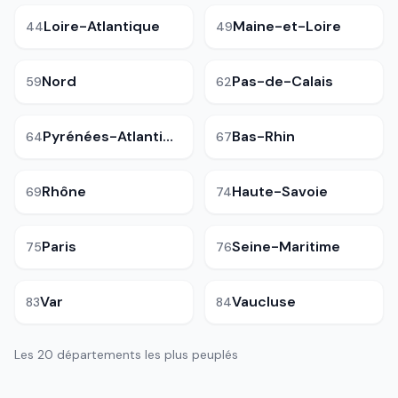
Loire-Atlantique
Maine-et-Loire
44
49
Nord
Pas-de-Calais
59
62
Pyrénées-Atlantiques
Bas-Rhin
64
67
Rhône
Haute-Savoie
69
74
Paris
Seine-Maritime
75
76
Var
Vaucluse
83
84
Les 20 départements les plus peuplés