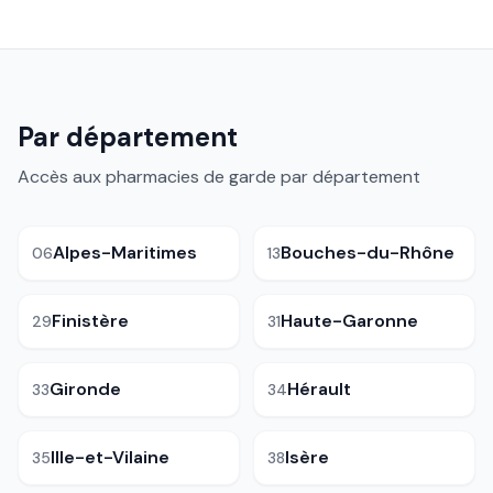
Par département
Accès aux pharmacies de garde par département
Alpes-Maritimes
Bouches-du-Rhône
06
13
Finistère
Haute-Garonne
29
31
Gironde
Hérault
33
34
Ille-et-Vilaine
Isère
35
38