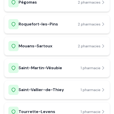
Pégomas
2
pharmacie
s
Roquefort-les-Pins
2
pharmacie
s
Mouans-Sartoux
2
pharmacie
s
Saint-Martin-Vésubie
1
pharmacie
Saint-Vallier-de-Thiey
1
pharmacie
Tourrette-Levens
1
pharmacie