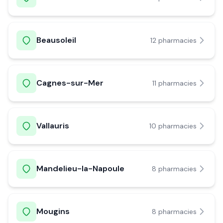
Beausoleil
12
pharmacie
s
Cagnes-sur-Mer
11
pharmacie
s
Vallauris
10
pharmacie
s
Mandelieu-la-Napoule
8
pharmacie
s
Mougins
8
pharmacie
s