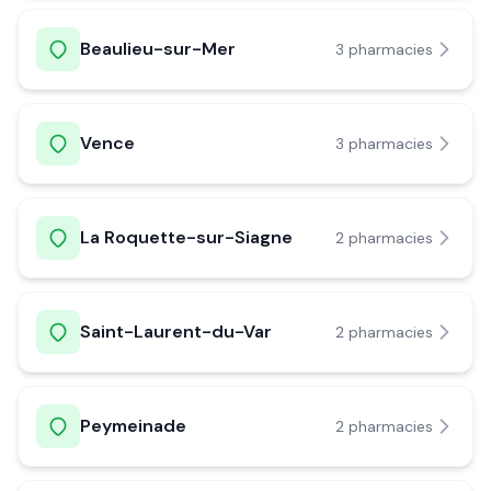
Beaulieu-sur-Mer
3
pharmacie
s
Vence
3
pharmacie
s
La Roquette-sur-Siagne
2
pharmacie
s
Saint-Laurent-du-Var
2
pharmacie
s
Peymeinade
2
pharmacie
s