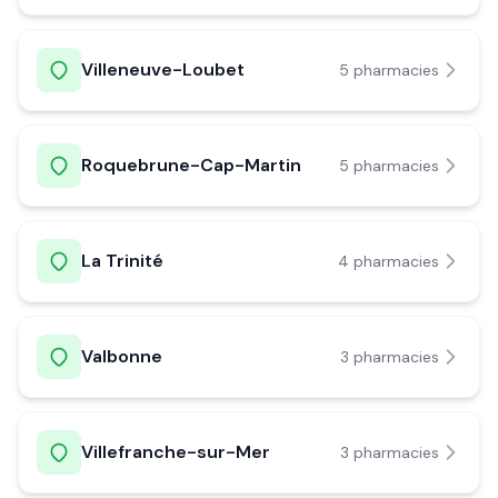
Villeneuve-Loubet
5
pharmacie
s
Roquebrune-Cap-Martin
5
pharmacie
s
La Trinité
4
pharmacie
s
Valbonne
3
pharmacie
s
Villefranche-sur-Mer
3
pharmacie
s