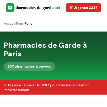
pharmacies-de-garde
.net
🚨 Urgence 3237
Accueil
/
Paris
/
Paris
Pharmacies de Garde à
Paris
850
pharmacie
s
trouvée
s
🚨 Urgence : appelez le
3237
pour être mis en relation
immédiatement