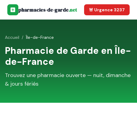
pharmacies-de-garde
.net
🚨 Urgence 3237
Accueil
/
Île-de-France
Pharmacie de Garde en
Île-
de-France
Trouvez une pharmacie ouverte — nuit, dimanche
& jours fériés