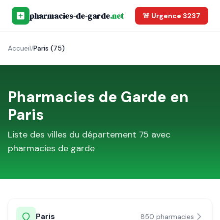
pharmacies-de-garde
.net
🚨 Urgence 3237
Accueil
/
Paris (75)
Pharmacies de Garde en
Paris
Liste des villes du département
75
avec
pharmacies de garde
Paris
850
pharmacie
s