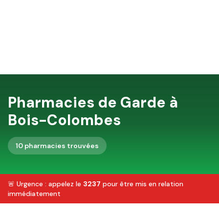
Pharmacies de Garde à
Bois-Colombes
10
pharmacie
s
trouvée
s
🚨 Urgence : appelez le
3237
pour être mis en relation
immédiatement