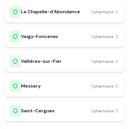
La Chapelle-d'Abondance
1
pharmacie
Veigy-Foncenex
1
pharmacie
Vallières-sur-Fier
1
pharmacie
Messery
1
pharmacie
Saint-Cergues
1
pharmacie