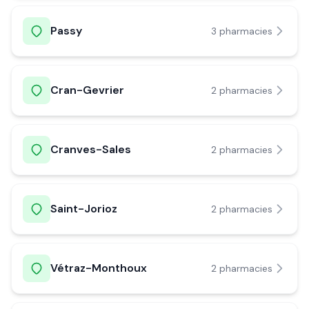
Passy
3
pharmacie
s
Cran-Gevrier
2
pharmacie
s
Cranves-Sales
2
pharmacie
s
Saint-Jorioz
2
pharmacie
s
Vétraz-Monthoux
2
pharmacie
s