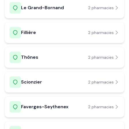
Le Grand-Bornand
2
pharmacie
s
Fillière
2
pharmacie
s
Thônes
2
pharmacie
s
Scionzier
2
pharmacie
s
Faverges-Seythenex
2
pharmacie
s