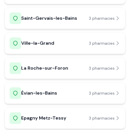
Saint-Gervais-les-Bains
3
pharmacie
s
Ville-la-Grand
3
pharmacie
s
La Roche-sur-Foron
3
pharmacie
s
Évian-les-Bains
3
pharmacie
s
Epagny Metz-Tessy
3
pharmacie
s