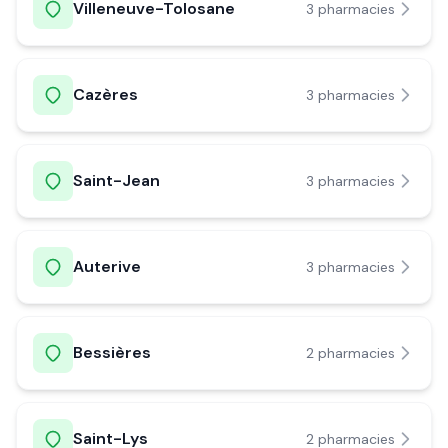
Villeneuve-Tolosane
3
pharmacie
s
Cazères
3
pharmacie
s
Saint-Jean
3
pharmacie
s
Auterive
3
pharmacie
s
Bessières
2
pharmacie
s
Saint-Lys
2
pharmacie
s