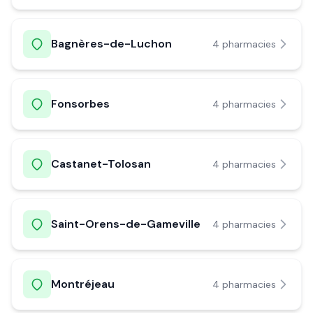
Bagnères-de-Luchon
4
pharmacie
s
Fonsorbes
4
pharmacie
s
Castanet-Tolosan
4
pharmacie
s
Saint-Orens-de-Gameville
4
pharmacie
s
Montréjeau
4
pharmacie
s