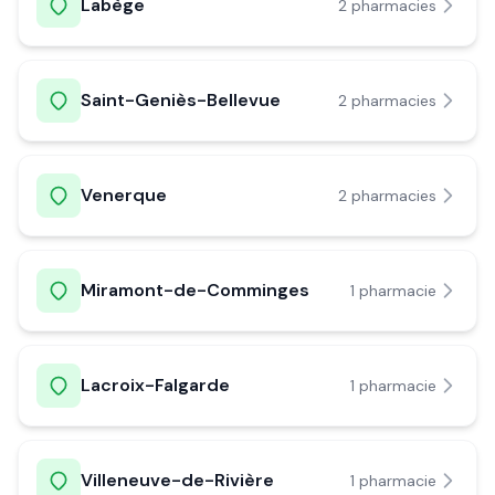
Labège
2
pharmacie
s
Saint-Geniès-Bellevue
2
pharmacie
s
Venerque
2
pharmacie
s
Miramont-de-Comminges
1
pharmacie
Lacroix-Falgarde
1
pharmacie
Villeneuve-de-Rivière
1
pharmacie