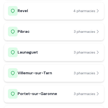
Revel
4
pharmacie
s
Pibrac
3
pharmacie
s
Launaguet
3
pharmacie
s
Villemur-sur-Tarn
3
pharmacie
s
Portet-sur-Garonne
3
pharmacie
s