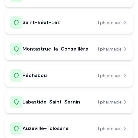
Saint-Béat-Lez
1
pharmacie
Montastruc-la-Conseillère
1
pharmacie
Péchabou
1
pharmacie
Labastide-Saint-Sernin
1
pharmacie
Auzeville-Tolosane
1
pharmacie