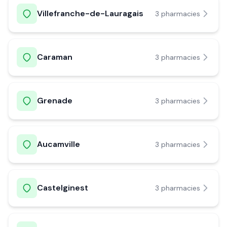
Villefranche-de-Lauragais
3
pharmacie
s
Caraman
3
pharmacie
s
Grenade
3
pharmacie
s
Aucamville
3
pharmacie
s
Castelginest
3
pharmacie
s