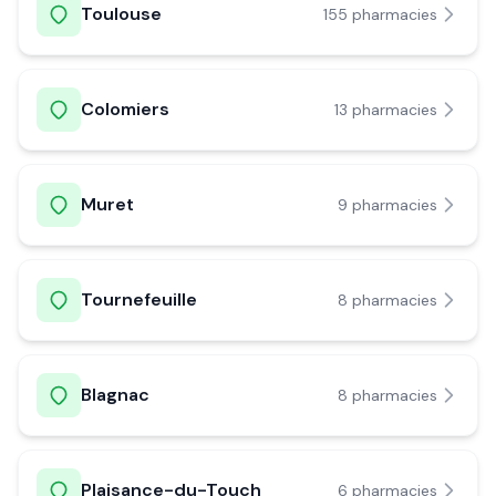
Toulouse
155
pharmacie
s
Colomiers
13
pharmacie
s
Muret
9
pharmacie
s
Tournefeuille
8
pharmacie
s
Blagnac
8
pharmacie
s
Plaisance-du-Touch
6
pharmacie
s