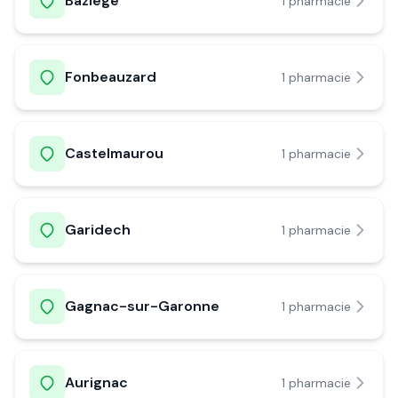
Baziège
1
pharmacie
Fonbeauzard
1
pharmacie
Castelmaurou
1
pharmacie
Garidech
1
pharmacie
Gagnac-sur-Garonne
1
pharmacie
Aurignac
1
pharmacie