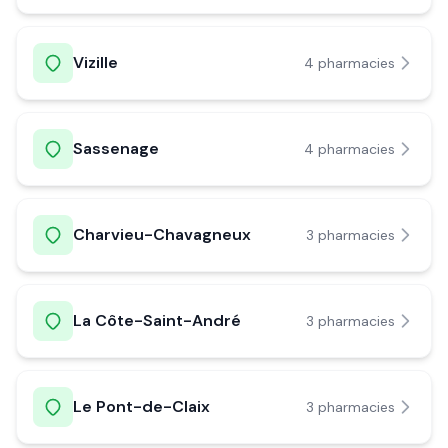
Vizille
4
pharmacie
s
Sassenage
4
pharmacie
s
Charvieu-Chavagneux
3
pharmacie
s
La Côte-Saint-André
3
pharmacie
s
Le Pont-de-Claix
3
pharmacie
s