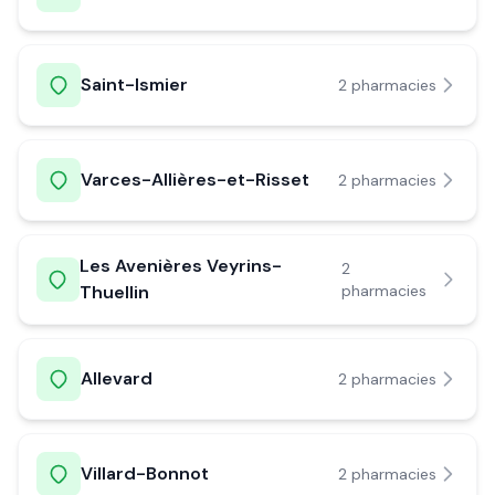
Saint-Ismier
2
pharmacie
s
Varces-Allières-et-Risset
2
pharmacie
s
Les Avenières Veyrins-
2
Thuellin
pharmacie
s
Allevard
2
pharmacie
s
Villard-Bonnot
2
pharmacie
s