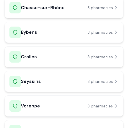
Chasse-sur-Rhône
3
pharmacie
s
Eybens
3
pharmacie
s
Crolles
3
pharmacie
s
Seyssins
3
pharmacie
s
Voreppe
3
pharmacie
s