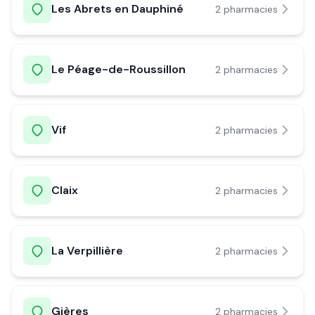
Les Abrets en Dauphiné
2
pharmacie
s
Le Péage-de-Roussillon
2
pharmacie
s
Vif
2
pharmacie
s
Claix
2
pharmacie
s
La Verpillière
2
pharmacie
s
Gières
2
pharmacie
s