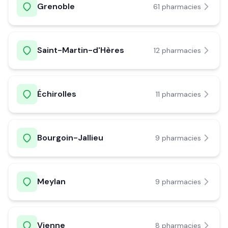
Grenoble
61
pharmacie
s
Saint-Martin-d'Hères
12
pharmacie
s
Échirolles
11
pharmacie
s
Bourgoin-Jallieu
9
pharmacie
s
Meylan
9
pharmacie
s
Vienne
8
pharmacie
s