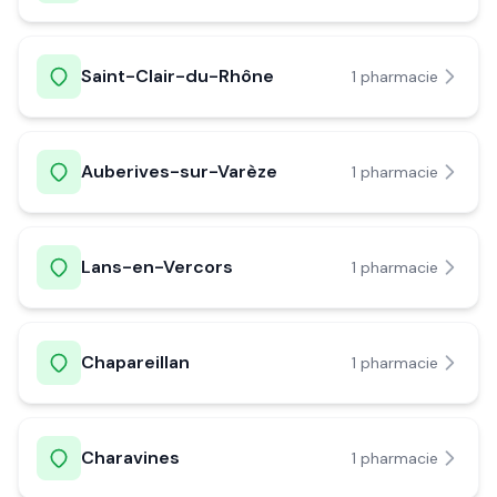
Saint-Clair-du-Rhône
1
pharmacie
Auberives-sur-Varèze
1
pharmacie
Lans-en-Vercors
1
pharmacie
Chapareillan
1
pharmacie
Charavines
1
pharmacie