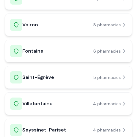
Voiron
8
pharmacie
s
Fontaine
6
pharmacie
s
Saint-Égrève
5
pharmacie
s
Villefontaine
4
pharmacie
s
Seyssinet-Pariset
4
pharmacie
s