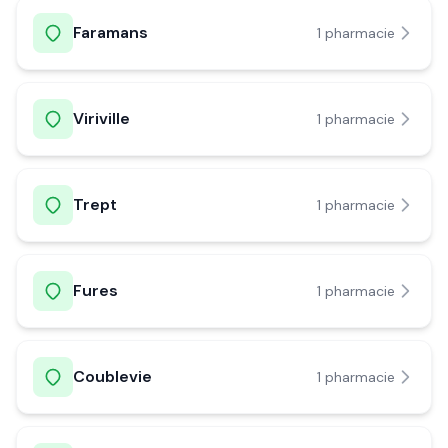
Faramans
1
pharmacie
Viriville
1
pharmacie
Trept
1
pharmacie
Fures
1
pharmacie
Coublevie
1
pharmacie