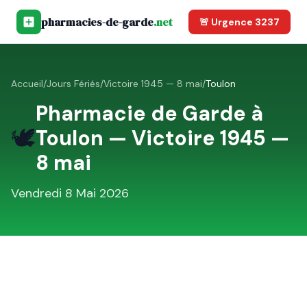
pharmacies-de-garde
.net
🚨 Urgence 3237
Accueil
/
Jours Fériés
/
Victoire 1945 — 8 mai
/
Toulon
Pharmacie de Garde à
🕊️
Toulon
—
Victoire 1945 —
8 mai
Vendredi 8 Mai 2026