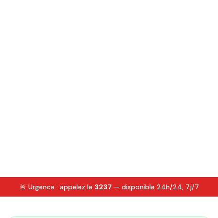
🚨 Urgence : appelez le
3237
— disponible 24h/24, 7j/7