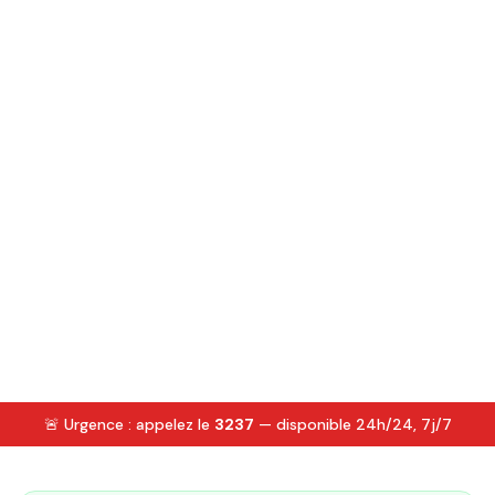
🚨 Urgence : appelez le
3237
— disponible 24h/24, 7j/7