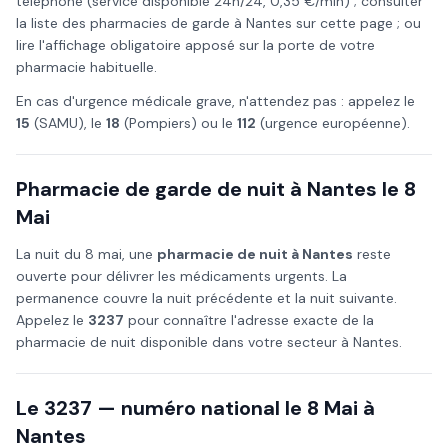
téléphone (service disponible 24h/24, 0,35 €/min) ; consulter
la liste des pharmacies de garde à
Nantes
sur cette page ; ou
lire l'affichage obligatoire apposé sur la porte de votre
pharmacie habituelle.
En cas d'urgence médicale grave, n'attendez pas : appelez le
15
(SAMU), le
18
(Pompiers) ou le
112
(urgence européenne).
Pharmacie de garde de nuit à
Nantes
le
8
Mai
La nuit du
8 mai
, une
pharmacie de nuit à
Nantes
reste
ouverte pour délivrer les médicaments urgents. La
permanence couvre la nuit précédente et la nuit suivante.
Appelez le
3237
pour connaître l'adresse exacte de la
pharmacie de nuit disponible dans votre secteur à
Nantes
.
Le 3237 — numéro national le
8 Mai
à
Nantes