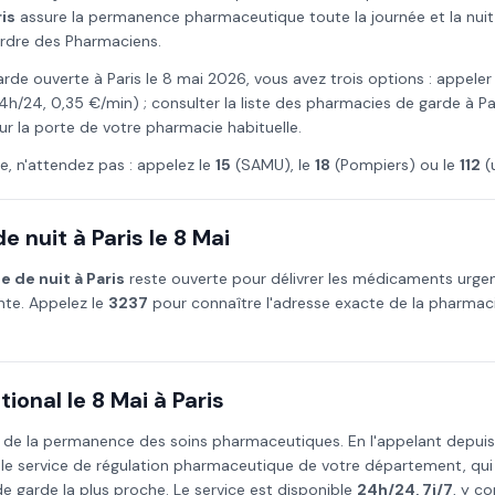
is
assure la permanence pharmaceutique toute la journée et la nuit, 
Ordre des Pharmaciens.
arde ouverte à
Paris
le
8 mai
2026
, vous avez trois options : appeler
4h/24, 0,35 €/min) ; consulter la liste des pharmacies de garde à
Pa
ur la porte de votre pharmacie habituelle.
e, n'attendez pas : appelez le
15
(SAMU), le
18
(Pompiers) ou le
112
(
e nuit à
Paris
le
8 Mai
e de nuit à
Paris
reste ouverte pour délivrer les médicaments urge
ante. Appelez le
3237
pour connaître l'adresse exacte de la pharmaci
ional le
8 Mai
à
Paris
 de la permanence des soins pharmaceutiques. En l'appelant depui
 le service de régulation pharmaceutique de votre département, qu
 garde la plus proche. Le service est disponible
24h/24, 7j/7
, y co