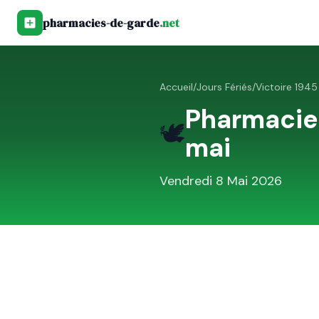
pharmacies-de-garde
.net
Accueil
/
Jours Fériés
/
Victoire 194
Pharmacie
🕊️
mai
Vendredi 8 Mai 2026