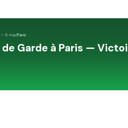
5 — 8 mai
/
Paris
 de Garde à
Paris
—
Victo