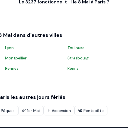
Le 3237 fonctionne-t-il le 8 Mai à Paris ?
8 Mai
dans d'autres villes
Lyon
Toulouse
Montpellier
Strasbourg
Rennes
Reims
aris
les autres jours fériés
e Pâques
🌿
1er Mai
✝️
Ascension
🕊️
Pentecôte