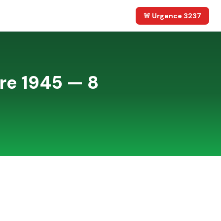
🚨 Urgence 3237
ire 1945 — 8