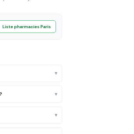
Liste pharmacies
Paris
▾
?
▾
▾