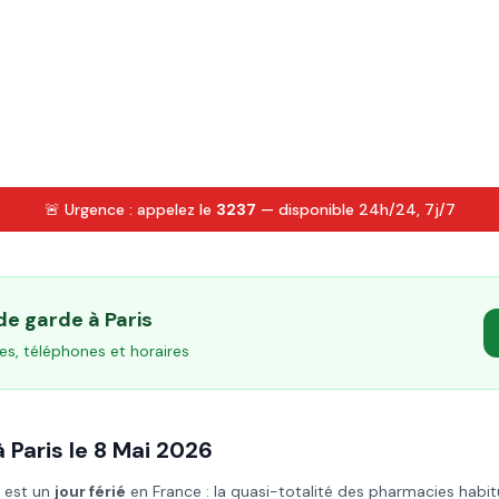
🚨 Urgence : appelez le
3237
— disponible 24h/24, 7j/7
 de garde à
Paris
es, téléphones et horaires
à
Paris
le
8 Mai
2026
) est un
jour férié
en France : la quasi-totalité des pharmacies habit