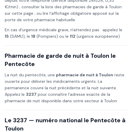
depuis votre téléphone (service disponible 24h/24, 0,35
€/min) ; consulter la liste des pharmacies de garde à
Toulon
sur cette page ; ou lire l'affichage obligatoire apposé sur la
porte de votre pharmacie habituelle.
En cas d'urgence médicale grave, n'attendez pas : appelez le
15
(SAMU), le
18
(Pompiers) ou le
112
(urgence européenne).
Pharmacie de garde de nuit à
Toulon
le
Pentecôte
La nuit du
pentecôte
, une
pharmacie de nuit à
Toulon
reste
ouverte pour délivrer les médicaments urgents. La
permanence couvre la nuit précédente et la nuit suivante.
Appelez le
3237
pour connaître l'adresse exacte de la
pharmacie de nuit disponible dans votre secteur à
Toulon
.
Le 3237 — numéro national le
Pentecôte
à
Toulon