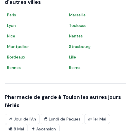
d'autres villes
Paris
Marseille
Lyon
Toulouse
Nice
Nantes
Montpellier
Strasbourg
Bordeaux
Lille
Rennes
Reims
Pharmacie de garde à
Toulon
les autres jours
fériés
🎆
Jour de l'An
🐣
Lundi de Pâques
🌿
1er Mai
🕊️
8 Mai
✝️
Ascension