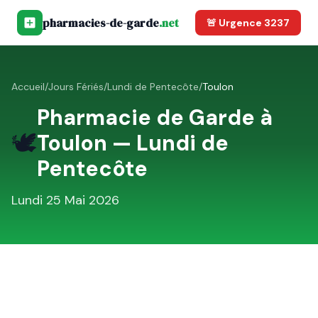
pharmacies-de-garde
.net
🚨 Urgence 3237
Accueil
/
Jours Fériés
/
Lundi de Pentecôte
/
Toulon
Pharmacie de Garde à
🕊️
Toulon
—
Lundi de
Pentecôte
Lundi 25 Mai 2026