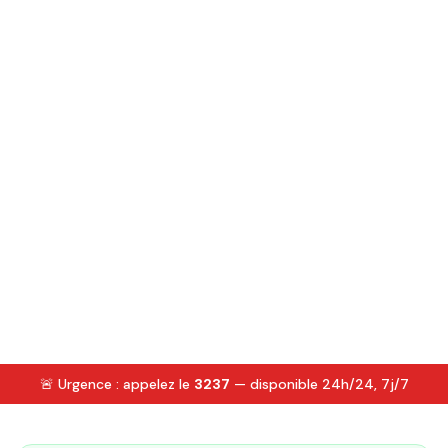
🚨 Urgence : appelez le
3237
— disponible 24h/24, 7j/7