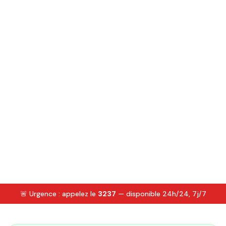
🚨 Urgence : appelez le
3237
— disponible 24h/24, 7j/7