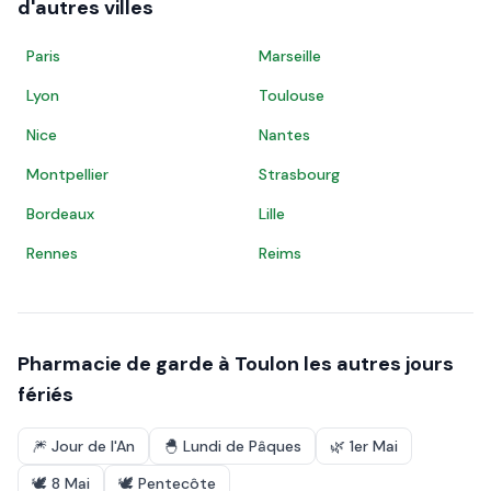
d'autres villes
Paris
Marseille
Lyon
Toulouse
Nice
Nantes
Montpellier
Strasbourg
Bordeaux
Lille
Rennes
Reims
Pharmacie de garde à
Toulon
les autres jours
fériés
🎆
Jour de l'An
🐣
Lundi de Pâques
🌿
1er Mai
🕊️
8 Mai
🕊️
Pentecôte