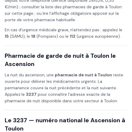
depuis votre téléphone (service disponible 24h/24, 0,35
€/min) ; consulter la liste des pharmacies de garde à
Toulon
sur cette page ; ou lire l'affichage obligatoire apposé sur la
porte de votre pharmacie habituelle.
En cas d'urgence médicale grave, n'attendez pas : appelez le
15
(SAMU), le
18
(Pompiers) ou le
112
(urgence européenne).
Pharmacie de garde de nuit à
Toulon
le
Ascension
La nuit du
ascension
, une
pharmacie de nuit à
Toulon
reste
ouverte pour délivrer les médicaments urgents. La
permanence couvre la nuit précédente et la nuit suivante.
Appelez le
3237
pour connaître l'adresse exacte de la
pharmacie de nuit disponible dans votre secteur à
Toulon
.
Le 3237 — numéro national le
Ascension
à
Toulon