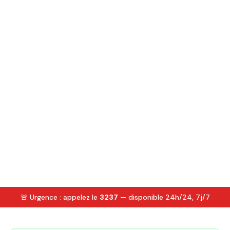
🚨 Urgence : appelez le
3237
— disponible 24h/24, 7j/7