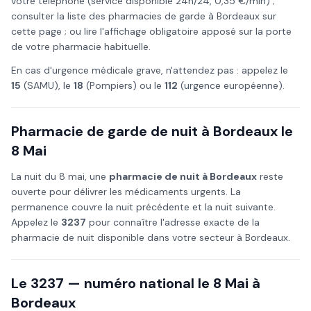
votre téléphone (service disponible 24h/24, 0,35 €/min) ;
consulter la liste des pharmacies de garde à
Bordeaux
sur
cette page ; ou lire l'affichage obligatoire apposé sur la porte
de votre pharmacie habituelle.
En cas d'urgence médicale grave, n'attendez pas : appelez le
15
(SAMU), le
18
(Pompiers) ou le
112
(urgence européenne).
Pharmacie de garde de nuit à
Bordeaux
le
8 Mai
La nuit du
8 mai
, une
pharmacie de nuit à
Bordeaux
reste
ouverte pour délivrer les médicaments urgents. La
permanence couvre la nuit précédente et la nuit suivante.
Appelez le
3237
pour connaître l'adresse exacte de la
pharmacie de nuit disponible dans votre secteur à
Bordeaux
.
Le 3237 — numéro national le
8 Mai
à
Bordeaux