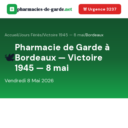
pharmacies-de-garde
.net
🚨 Urgence 3237
Accueil
/
Jours Fériés
/
Victoire 1945 — 8 mai
/
Bordeaux
Pharmacie de Garde à
🕊️
Bordeaux
—
Victoire
1945 — 8 mai
Vendredi 8 Mai 2026