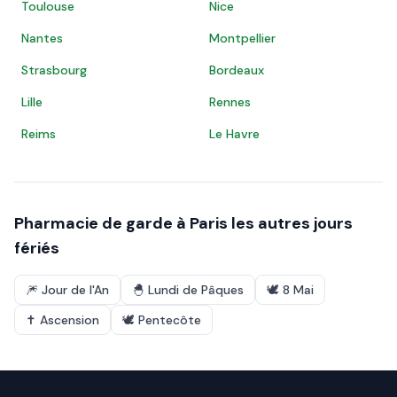
Toulouse
Nice
Nantes
Montpellier
Strasbourg
Bordeaux
Lille
Rennes
Reims
Le Havre
Pharmacie de garde à
Paris
les autres jours
fériés
🎆
Jour de l'An
🐣
Lundi de Pâques
🕊️
8 Mai
✝️
Ascension
🕊️
Pentecôte