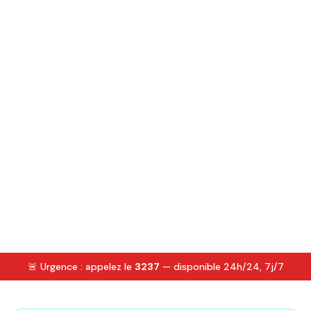
🚨 Urgence : appelez le
3237
— disponible 24h/24, 7j/7