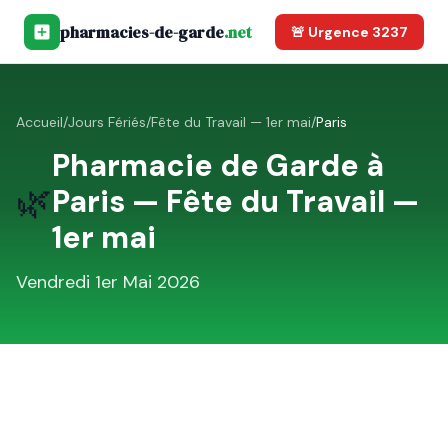
pharmacies-de-garde
.net
🚨 Urgence 3237
Accueil
/
Jours Fériés
/
Fête du Travail — 1er mai
/
Paris
Pharmacie de Garde à
🌿
Paris
—
Fête du Travail —
1er mai
Vendredi 1er Mai 2026