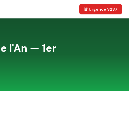
🚨 Urgence 3237
e l'An — 1er