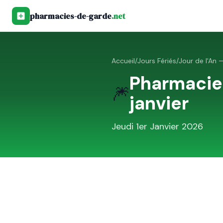
pharmacies-de-garde
.net
Accueil
/
Jours Fériés
/
Jour de l'An —
Pharmacie
🎆
janvier
Jeudi 1er Janvier 2026