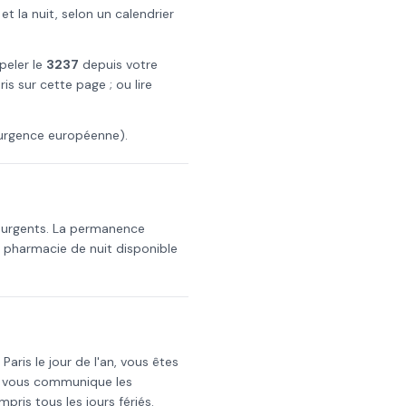
 la nuit, selon un calendrier
ppeler le
3237
depuis votre
ris
sur cette page ; ou lire
urgence européenne).
 urgents. La permanence
a pharmacie de nuit disponible
s
Paris
le
jour de l'an
, vous êtes
i vous communique les
mpris tous les jours fériés.