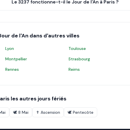
Le 3237 fonctionne-t-il le Jour de l'An à Paris ?
Jour de l'An
dans d'autres villes
Lyon
Toulouse
Montpellier
Strasbourg
Rennes
Reims
aris
les autres jours fériés
 Mai
🕊️
8 Mai
✝️
Ascension
🕊️
Pentecôte