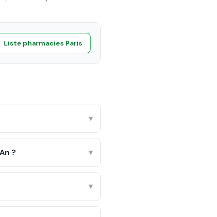
Liste pharmacies
Paris
▾
'An ?
▾
▾