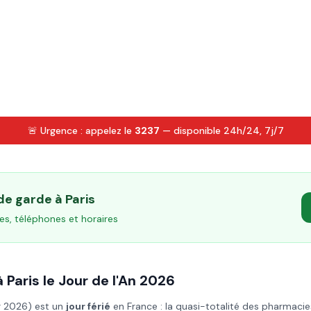
🚨 Urgence : appelez le
3237
— disponible 24h/24, 7j/7
 de garde à
Paris
es, téléphones et horaires
à
Paris
le
Jour de l'An
2026
er 2026
) est un
jour férié
en France : la quasi-totalité des pharmacie