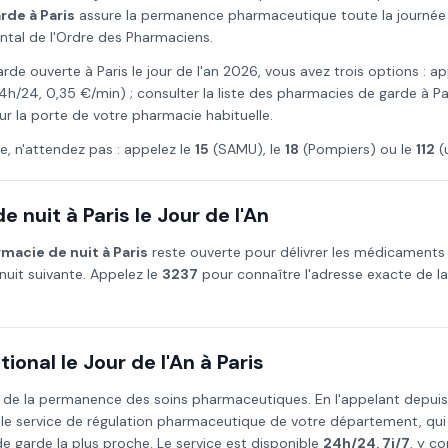
arde à
Paris
assure la permanence pharmaceutique toute la journée et
ntal de l'Ordre des Pharmaciens.
arde ouverte à
Paris
le
jour de l'an
2026
, vous avez trois options : a
4h/24, 0,35 €/min) ; consulter la liste des pharmacies de garde à
Pa
ur la porte de votre pharmacie habituelle.
e, n'attendez pas : appelez le
15
(SAMU), le
18
(Pompiers) ou le
112
(
e nuit à
Paris
le
Jour de l'An
macie de nuit à
Paris
reste ouverte pour délivrer les médicaments
nuit suivante. Appelez le
3237
pour connaître l'adresse exacte de l
ional le
Jour de l'An
à
Paris
 de la permanence des soins pharmaceutiques. En l'appelant depui
 le service de régulation pharmaceutique de votre département, qu
 garde la plus proche. Le service est disponible
24h/24, 7j/7
, y co