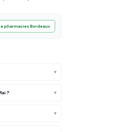
te pharmacies
Bordeaux
▾
ai ?
▾
▾