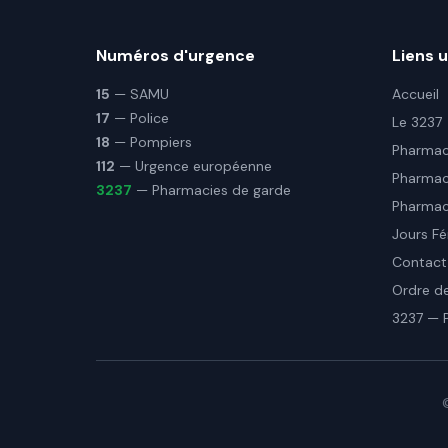
Numéros d'urgence
Liens u
15
— SAMU
Accueil
17
— Police
Le 3237
18
— Pompiers
Pharmaci
112
— Urgence européenne
Pharmac
3237
— Pharmacies de garde
Pharmaci
Jours Fé
Contact
Ordre d
3237 — 