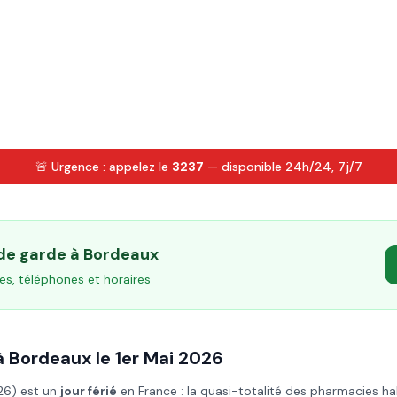
🚨 Urgence : appelez le
3237
— disponible 24h/24, 7j/7
 de garde à
Bordeaux
es, téléphones et horaires
à
Bordeaux
le
1er Mai
2026
26
) est un
jour férié
en France : la quasi-totalité des pharmacies ha