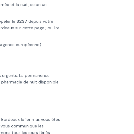
ée et la nuit, selon un
ppeler le
3237
depuis votre
ordeaux
sur cette page ; ou lire
urgence européenne).
s urgents. La permanence
a pharmacie de nuit disponible
s
Bordeaux
le
1er mai
, vous êtes
i vous communique les
mpris tous les jours fériés.