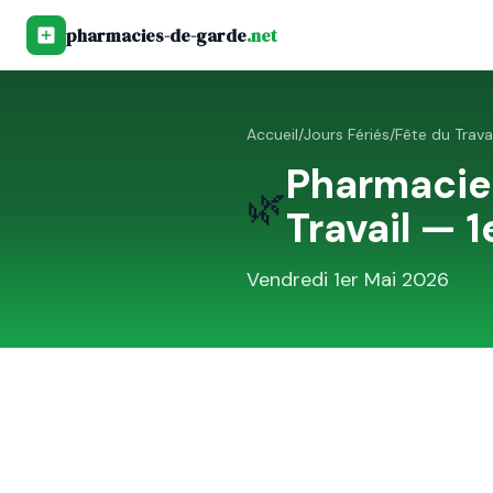
pharmacies-de-garde
.net
Accueil
/
Jours Fériés
/
Fête du Trava
Pharmacie
🌿
Travail — 1
Vendredi 1er Mai 2026