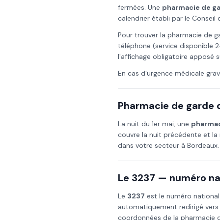
fermées. Une
pharmacie de g
calendrier établi par le Consei
Pour trouver la pharmacie de g
téléphone (service disponible 2
l'affichage obligatoire apposé s
En cas d'urgence médicale grav
Pharmacie de garde d
La nuit du
1er mai
, une
pharmac
couvre la nuit précédente et la 
dans votre secteur à
Bordeaux
.
Le 3237 — numéro nat
Le
3237
est le numéro national
automatiquement redirigé vers
coordonnées de la pharmacie de