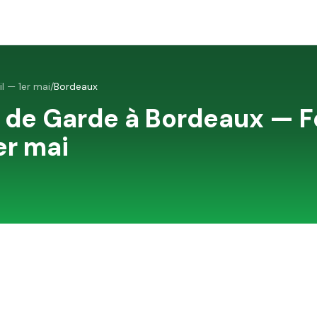
il — 1er mai
/
Bordeaux
 de Garde à
Bordeaux
—
F
er mai