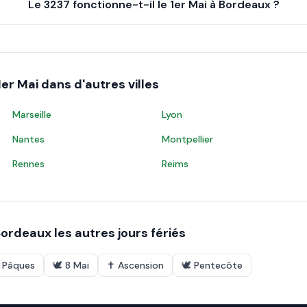
Le 3237 fonctionne-t-il le 1er Mai à Bordeaux ?
1er Mai
dans d'autres villes
Marseille
Lyon
Nantes
Montpellier
Rennes
Reims
Bordeaux
les autres jours fériés
e Pâques
🕊️
8 Mai
✝️
Ascension
🕊️
Pentecôte