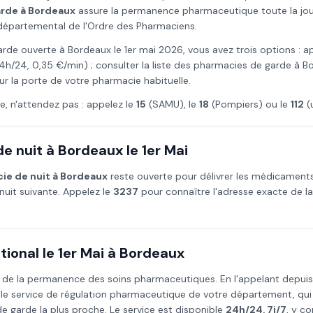
arde à
Bordeaux
assure la permanence pharmaceutique toute la journ
l départemental de l'Ordre des Pharmaciens.
arde ouverte à
Bordeaux
le
1er mai
2026
, vous avez trois options : a
4h/24, 0,35 €/min) ; consulter la liste des pharmacies de garde à
B
ur la porte de votre pharmacie habituelle.
e, n'attendez pas : appelez le
15
(SAMU), le
18
(Pompiers) ou le
112
(
e nuit à
Bordeaux
le
1er Mai
ie de nuit à
Bordeaux
reste ouverte pour délivrer les médicament
nuit suivante. Appelez le
3237
pour connaître l'adresse exacte de l
ional le
1er Mai
à
Bordeaux
 de la permanence des soins pharmaceutiques. En l'appelant depui
 le service de régulation pharmaceutique de votre département, qu
 garde la plus proche. Le service est disponible
24h/24, 7j/7
, y co