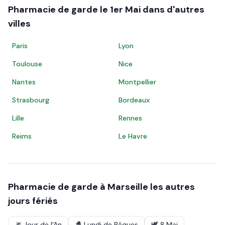
Pharmacie de garde le
1er Mai
dans d'autres
villes
Paris
Lyon
Toulouse
Nice
Nantes
Montpellier
Strasbourg
Bordeaux
Lille
Rennes
Reims
Le Havre
Pharmacie de garde à
Marseille
les autres
jours fériés
🎆
Jour de l'An
🐣
Lundi de Pâques
🕊️
8 Mai