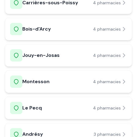
Carrières-sous-Poissy
4
pharmacie
s
Bois-d'Arcy
4
pharmacie
s
Jouy-en-Josas
4
pharmacie
s
Montesson
4
pharmacie
s
Le Pecq
4
pharmacie
s
Andrésy
3
pharmacie
s