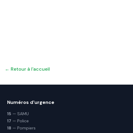
← Retour à l'accueil
Numéros d'urgence
15
— SAMU
17
— Police
18
— Pompiers