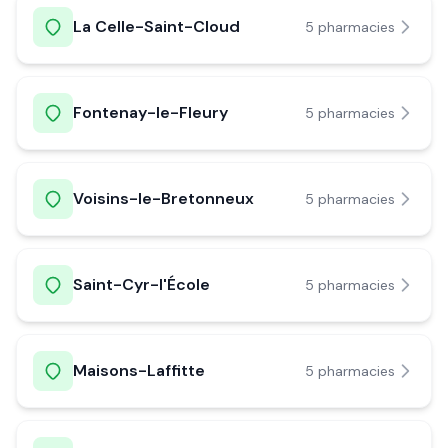
La Celle-Saint-Cloud
5
pharmacie
s
Fontenay-le-Fleury
5
pharmacie
s
Voisins-le-Bretonneux
5
pharmacie
s
Saint-Cyr-l'École
5
pharmacie
s
Maisons-Laffitte
5
pharmacie
s