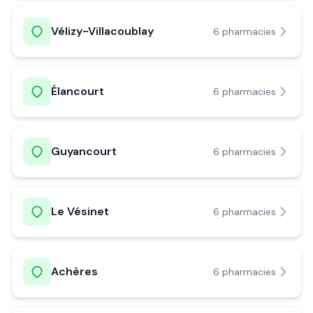
Vélizy-Villacoublay
6
pharmacie
s
Élancourt
6
pharmacie
s
Guyancourt
6
pharmacie
s
Le Vésinet
6
pharmacie
s
Achères
6
pharmacie
s