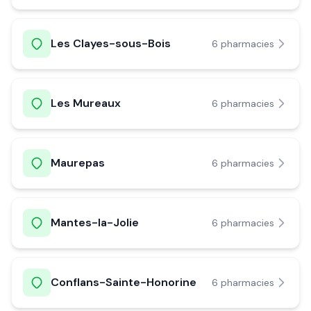
Les Clayes-sous-Bois
6
pharmacie
s
Les Mureaux
6
pharmacie
s
Maurepas
6
pharmacie
s
Mantes-la-Jolie
6
pharmacie
s
Conflans-Sainte-Honorine
6
pharmacie
s