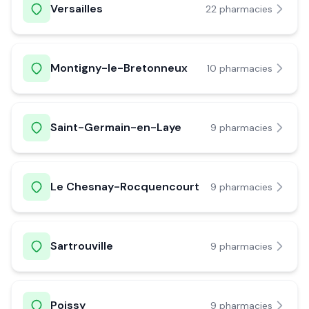
Versailles
22
pharmacie
s
Montigny-le-Bretonneux
10
pharmacie
s
Saint-Germain-en-Laye
9
pharmacie
s
Le Chesnay-Rocquencourt
9
pharmacie
s
Sartrouville
9
pharmacie
s
Poissy
9
pharmacie
s