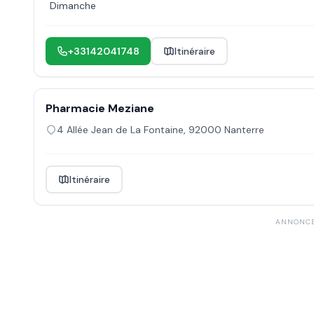
Dimanche
+33142041748
Itinéraire
Pharmacie Meziane
4 Allée Jean de La Fontaine
,
92000
Nanterre
Itinéraire
ANNONC