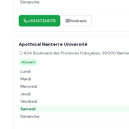
Dimanche
+33147214175
Itinéraire
Apothical Nanterre Université
404 Boulevard des Provinces Françaises
,
92000
Nante
Ouvert
Lundi
Mardi
Mercredi
Jeudi
Vendredi
Samedi
Dimanche