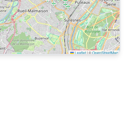
Leaflet
|
©
OpenStreetMap