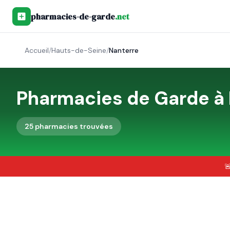
pharmacies-de-garde
.net
Accueil
/
Hauts-de-Seine
/
Nanterre
Pharmacies de Garde à
25
pharmacie
s
trouvée
s
