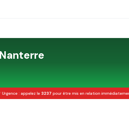
Nanterre
 Urgence : appelez le
3237
pour être mis en relation immédiateme