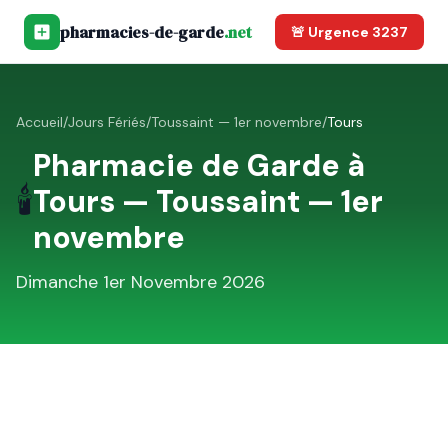
pharmacies-de-garde
.net
🚨 Urgence 3237
Accueil
/
Jours Fériés
/
Toussaint — 1er novembre
/
Tours
Pharmacie de Garde à
🕯️
Tours
—
Toussaint — 1er
novembre
Dimanche 1er Novembre 2026