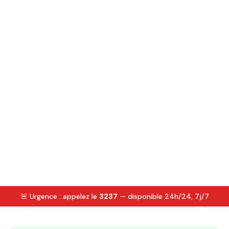
🚨 Urgence : appelez le
3237
— disponible 24h/24, 7j/7