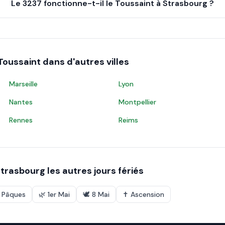
Le 3237 fonctionne-t-il le Toussaint à Strasbourg ?
Toussaint
dans d'autres villes
Marseille
Lyon
Nantes
Montpellier
Rennes
Reims
trasbourg
les autres jours fériés
e Pâques
🌿
1er Mai
🕊️
8 Mai
✝️
Ascension