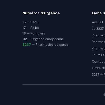
Numéros d'urgence
Liens u
15
— SAMU
Accueil
17
— Police
Le 3237
18
— Pompiers
Pharmaci
112
— Urgence européenne
Pharmac
3237
— Pharmacies de garde
Pharmaci
Jours Fé
Contact
Ordre d
3237 — 