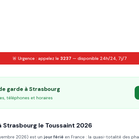
🚨 Urgence : appelez le
3237
— disponible 24h/24, 7j/7
 de garde à
Strasbourg
es, téléphones et horaires
à
Strasbourg
le
Toussaint
2026
ovembre 2026
) est un
jour férié
en France : la quasi-totalité des ph