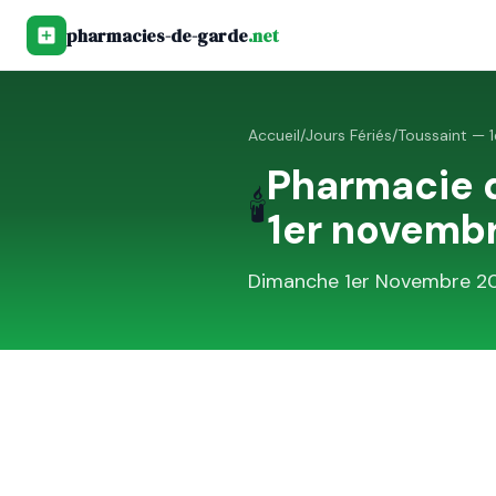
pharmacies-de-garde
.net
Accueil
/
Jours Fériés
/
Toussaint — 
Pharmacie 
🕯️
1er novemb
Dimanche 1er Novembre 2