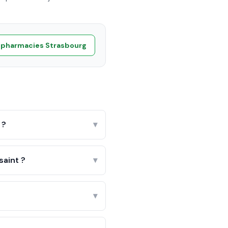
e pharmacies
Strasbourg
 ?
▾
aint ?
▾
▾