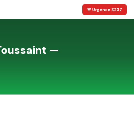
🚨 Urgence 3237
Toussaint —