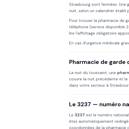
Strasbourg
sont fermées. Une
nuit, selon un calendrier établ
Pour trouver la pharmacie de g
téléphone (service disponible 2
lire l'affichage obligatoire app
En cas d'urgence médicale grav
Pharmacie de garde d
La nuit du
toussaint
, une
pharm
couvre la nuit précédente et la 
dans votre secteur à
Strasbour
Le 3237 — numéro nat
Le
3237
est le numéro national
êtes automatiquement redirigé
coordonnées de la pharmacie de