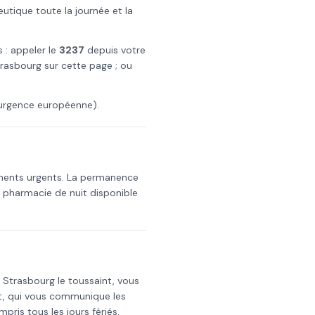
tique toute la journée et la
s : appeler le
3237
depuis votre
rasbourg
sur cette page ; ou
urgence européenne).
aments urgents. La permanence
a pharmacie de nuit disponible
s
Strasbourg
le
toussaint
, vous
t, qui vous communique les
mpris tous les jours fériés.