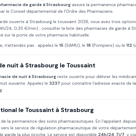
pharmacie de garde à
Strasbourg
assure la permanence pharmaceu
i par le Conseil départemental de l'Ordre des Pharmaciens.
arde ouverte à
Strasbourg
le
toussaint
2026
, vous avez trois option
4h/24, 0,35 €/min) ; consulter la liste des pharmacies de garde à
St
osé sur la porte de votre pharmacie habituelle.
e, n'attendez pas : appelez le
15
(SAMU), le
18
(Pompiers) ou le
112
(
e nuit à
Strasbourg
le
Toussaint
acie de nuit à
Strasbourg
reste ouverte pour délivrer les médic
nuit suivante. Appelez le
3237
pour connaître l'adresse exacte de l
g
.
ional le
Toussaint
à
Strasbourg
 de la permanence des soins pharmaceutiques. En l'appelant depui
 vers le service de régulation pharmaceutique de votre départemen
 garde la plus proche. Le service est disponible
24h/24, 7j/7
, y co