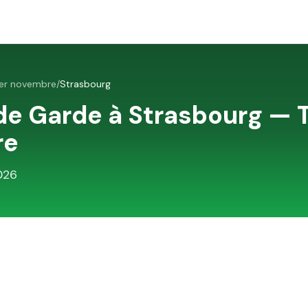
1er novembre
/
Strasbourg
de Garde à
Strasbourg
—
re
026