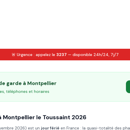
🚨 Urgence : appelez le
3237
— disponible 24h/24, 7j/7
 de garde à
Montpellier
es, téléphones et horaires
à
Montpellier
le
Toussaint
2026
ovembre 2026
) est un
jour férié
en France : la quasi-totalité des ph