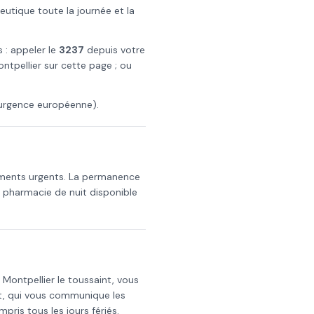
tique toute la journée et la
s : appeler le
3237
depuis votre
ntpellier
sur cette page ; ou
urgence européenne).
aments urgents. La permanence
a pharmacie de nuit disponible
s
Montpellier
le
toussaint
, vous
t, qui vous communique les
mpris tous les jours fériés.