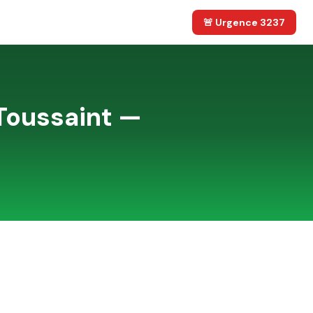
🚨 Urgence 3237
Toussaint —