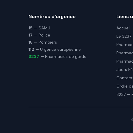
Numéros d'urgence
Liens u
15
— SAMU
Accueil
17
— Police
Le 3237
18
— Pompiers
Pharmaci
112
— Urgence européenne
Pharmac
3237
— Pharmacies de garde
Pharmaci
Jours Fé
Contact
Ordre d
3237 — 