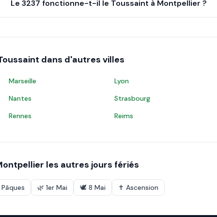
Le 3237 fonctionne-t-il le Toussaint à Montpellier ?
Toussaint
dans d'autres villes
Marseille
Lyon
Nantes
Strasbourg
Rennes
Reims
ontpellier
les autres jours fériés
e Pâques
🌿
1er Mai
🕊️
8 Mai
✝️
Ascension