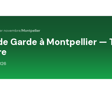
1er novembre
/
Montpellier
de Garde à
Montpellier
—
re
026