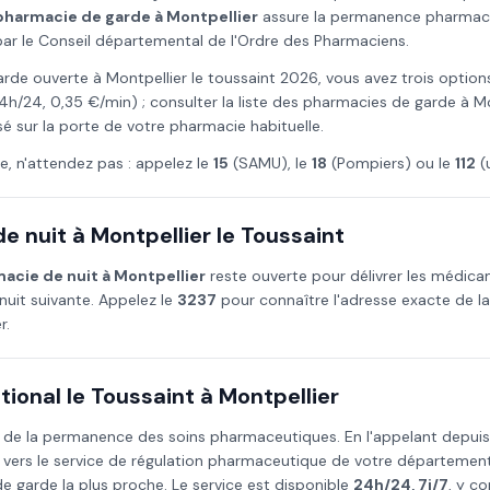
pharmacie de garde à
Montpellier
assure la permanence pharmaceu
i par le Conseil départemental de l'Ordre des Pharmaciens.
arde ouverte à
Montpellier
le
toussaint
2026
, vous avez trois option
4h/24, 0,35 €/min) ; consulter la liste des pharmacies de garde à
Mo
osé sur la porte de votre pharmacie habituelle.
e, n'attendez pas : appelez le
15
(SAMU), le
18
(Pompiers) ou le
112
(
e nuit à
Montpellier
le
Toussaint
acie de nuit à
Montpellier
reste ouverte pour délivrer les médic
nuit suivante. Appelez le
3237
pour connaître l'adresse exacte de l
r
.
ional le
Toussaint
à
Montpellier
 de la permanence des soins pharmaceutiques. En l'appelant depui
 vers le service de régulation pharmaceutique de votre départemen
 garde la plus proche. Le service est disponible
24h/24, 7j/7
, y co