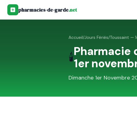
pharmacies-de-garde
.net
Accueil
/
Jours Fériés
/
Toussaint — 
Pharmacie 
🕯️
1er novemb
Dimanche 1er Novembre 2