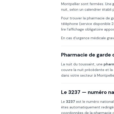
Montpellier
sont fermées. Une
nuit, selon un calendrier établ
Pour trouver la pharmacie de g
téléphone (service disponible 2
lire l'affichage obligatoire app
En cas d'urgence médicale grav
Pharmacie de garde d
La nuit du
toussaint
, une
pharm
couvre la nuit précédente et la 
dans votre secteur à
Montpellie
Le 3237 — numéro nat
Le
3237
est le numéro national
êtes automatiquement redirigé
coordonnées de la pharmacie de