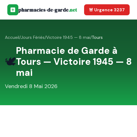
pharmacies-de-garde
.net
🚨 Urgence 3237
Accueil
/
Jours Fériés
/
Victoire 1945 — 8 mai
/
Tours
Pharmacie de Garde à
🕊️
Tours
—
Victoire 1945 — 8
mai
Vendredi 8 Mai 2026