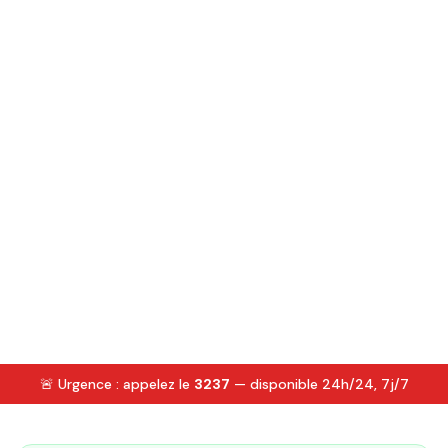
🚨 Urgence : appelez le
3237
— disponible 24h/24, 7j/7