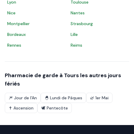
Lyon
Toulouse
Nice
Nantes
Montpellier
Strasbourg
Bordeaux
Lille
Rennes
Reims
Pharmacie de garde à
Tours
les autres jours
fériés
🎆
Jour de l'An
🐣
Lundi de Pâques
🌿
1er Mai
✝️
Ascension
🕊️
Pentecôte