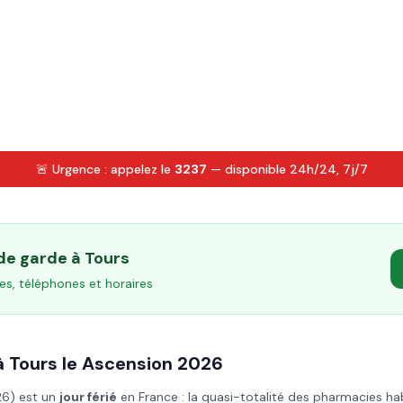
🚨 Urgence : appelez le
3237
— disponible 24h/24, 7j/7
 de garde à
Tours
es, téléphones et horaires
à
Tours
le
Ascension
2026
26
) est un
jour férié
en France : la quasi-totalité des pharmacies ha