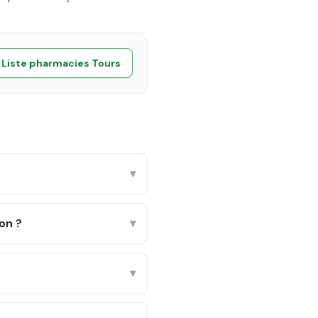
Liste pharmacies
Tours
▾
on ?
▾
▾