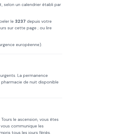
 selon un calendrier établi par
peler le
3237
depuis votre
urs
sur cette page ; ou lire
urgence européenne).
 urgents. La permanence
a pharmacie de nuit disponible
s
Tours
le
ascension
, vous êtes
i vous communique les
mpris tous les jours fériés.