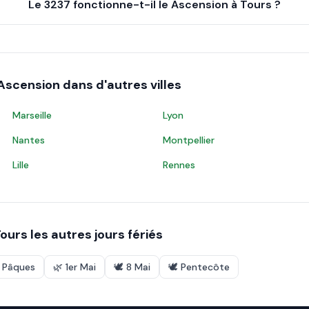
Le 3237 fonctionne-t-il le Ascension à Tours ?
Ascension
dans d'autres villes
Marseille
Lyon
Nantes
Montpellier
Lille
Rennes
ours
les autres jours fériés
e Pâques
🌿
1er Mai
🕊️
8 Mai
🕊️
Pentecôte