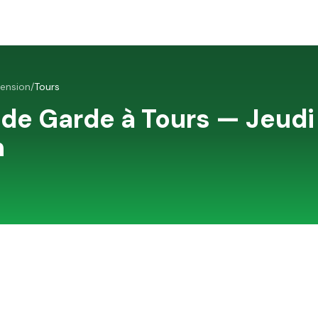
cension
/
Tours
 de Garde à
Tours
—
Jeudi
n