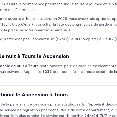
urs
assure la permanence pharmaceutique toute la journée et la nuit,
Ordre des Pharmaciens.
arde ouverte à
Tours
le
ascension
2026
, vous avez trois options : ap
4h/24, 0,35 €/min) ; consulter la liste des pharmacies de garde à
To
ur la porte de votre pharmacie habituelle.
e, n'attendez pas : appelez le
15
(SAMU), le
18
(Pompiers) ou le
112
(
e nuit à
Tours
le
Ascension
macie de nuit à
Tours
reste ouverte pour délivrer les médicaments
nuit suivante. Appelez le
3237
pour connaître l'adresse exacte de l
ional le
Ascension
à
Tours
 de la permanence des soins pharmaceutiques. En l'appelant depui
 le service de régulation pharmaceutique de votre département, qu
 garde la plus proche. Le service est disponible
24h/24, 7j/7
, y co