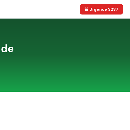
🚨 Urgence 3237
 de