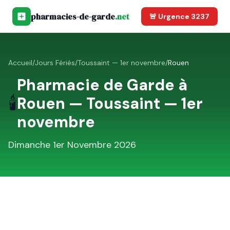
pharmacies-de-garde
.net
🚨 Urgence 3237
Accueil
/
Jours Fériés
/
Toussaint — 1er novembre
/
Rouen
Pharmacie de Garde à
🕯️
Rouen
—
Toussaint — 1er
novembre
Dimanche 1er Novembre 2026