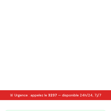
🚨 Urgence : appelez le
3237
— disponible 24h/24, 7j/7