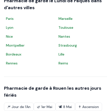
Pharmacie de garde le
Lundi de Pâques
dans
d'autres villes
Paris
Marseille
Lyon
Toulouse
Nice
Nantes
Montpellier
Strasbourg
Bordeaux
Lille
Rennes
Reims
Pharmacie de garde à
Rouen
les autres jours
fériés
🎆
Jour de l'An
🌿
1er Mai
🕊️
8 Mai
✝️
Ascension