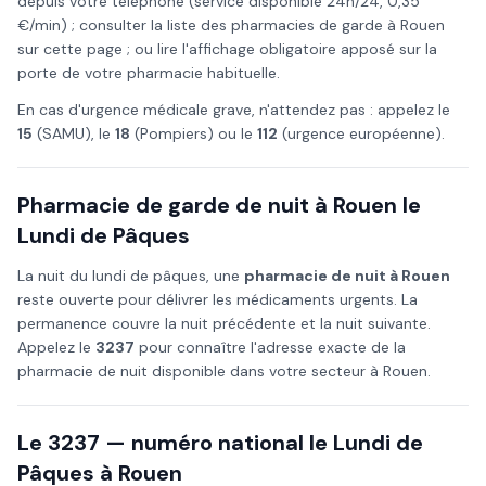
depuis votre téléphone (service disponible 24h/24, 0,35
€/min) ; consulter la liste des pharmacies de garde à
Rouen
sur cette page ; ou lire l'affichage obligatoire apposé sur la
porte de votre pharmacie habituelle.
En cas d'urgence médicale grave, n'attendez pas : appelez le
15
(SAMU), le
18
(Pompiers) ou le
112
(urgence européenne).
Pharmacie de garde de nuit à
Rouen
le
Lundi de Pâques
La nuit du
lundi de pâques
, une
pharmacie de nuit à
Rouen
reste ouverte pour délivrer les médicaments urgents. La
permanence couvre la nuit précédente et la nuit suivante.
Appelez le
3237
pour connaître l'adresse exacte de la
pharmacie de nuit disponible dans votre secteur à
Rouen
.
Le 3237 — numéro national le
Lundi de
Pâques
à
Rouen