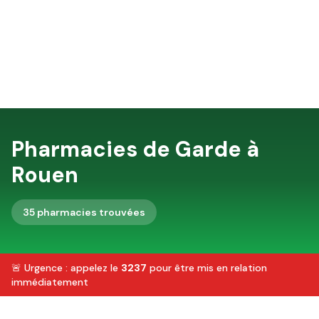
Pharmacies de Garde à
Rouen
35
pharmacie
s
trouvée
s
🚨 Urgence : appelez le
3237
pour être mis en relation
immédiatement