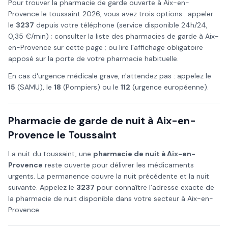
Pour trouver la pharmacie de garde ouverte à
Aix-en-
Provence
le
toussaint
2026
, vous avez trois options : appeler
le
3237
depuis votre téléphone (service disponible 24h/24,
0,35 €/min) ; consulter la liste des pharmacies de garde à
Aix-
en-Provence
sur cette page ; ou lire l'affichage obligatoire
apposé sur la porte de votre pharmacie habituelle.
En cas d'urgence médicale grave, n'attendez pas : appelez le
15
(SAMU), le
18
(Pompiers) ou le
112
(urgence européenne).
Pharmacie de garde de nuit à
Aix-en-
Provence
le
Toussaint
La nuit du
toussaint
, une
pharmacie de nuit à
Aix-en-
Provence
reste ouverte pour délivrer les médicaments
urgents. La permanence couvre la nuit précédente et la nuit
suivante. Appelez le
3237
pour connaître l'adresse exacte de
la pharmacie de nuit disponible dans votre secteur à
Aix-en-
Provence
.