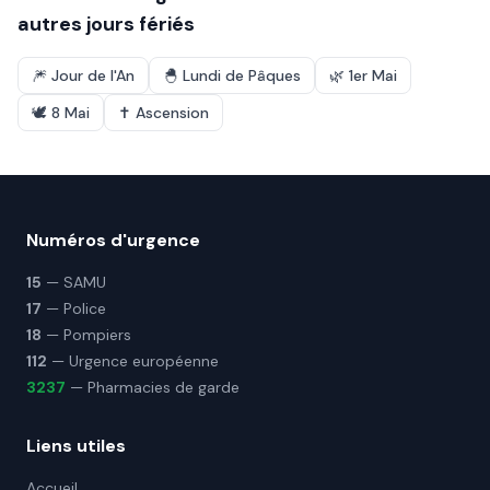
autres jours fériés
🎆
Jour de l'An
🐣
Lundi de Pâques
🌿
1er Mai
🕊️
8 Mai
✝️
Ascension
Numéros d'urgence
15
— SAMU
17
— Police
18
— Pompiers
112
— Urgence européenne
3237
— Pharmacies de garde
Liens utiles
Accueil