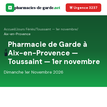
pharmacies-de-garde
.net
🚨 Urgence 3237
Accueil
/
Jours Fériés
/
Toussaint — 1er novembre
/
Aix-en-Provence
Pharmacie de Garde à
🕯️
Aix-en-Provence
—
Toussaint — 1er novembre
Dimanche 1er Novembre 2026