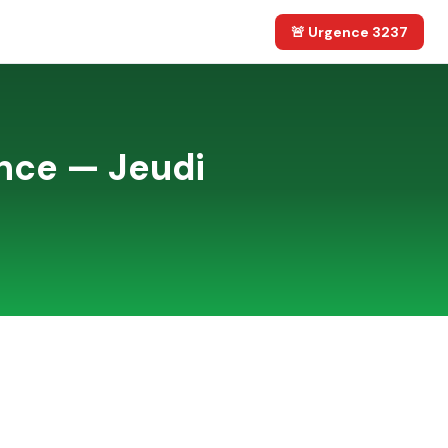
🚨 Urgence 3237
nce
—
Jeudi