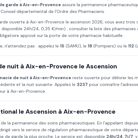
de garde à
Aix-en-Provence
assure la permanence pharmaceutique 
le Conseil départemental de l'Ordre des Pharmaciens.
arde ouverte à
Aix-en-Provence
le
ascension
2026
, vous avez trois 
 disponible 24h/24, 0,35 €/min) ; consulter la liste des pharmacies
 obligatoire apposé sur la porte de votre pharmacie habituelle.
e, n'attendez pas : appelez le
15
(SAMU), le
18
(Pompiers) ou le
112
(
e nuit à
Aix-en-Provence
le
Ascension
macie de nuit à
Aix-en-Provence
reste ouverte pour délivrer les
édente et la nuit suivante. Appelez le
3237
pour connaître l'adress
teur à
Aix-en-Provence
.
ional le
Ascension
à
Aix-en-Provence
 de la permanence des soins pharmaceutiques. En l'appelant depui
irigé vers le service de régulation pharmaceutique de votre dépa
e de garde la plus proche. Le service est disponible
24h/24, 7j/7
, 