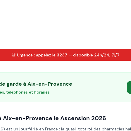
🚨 Urgence : appelez le
3237
— disponible 24h/24, 7j/7
 de garde à
Aix-en-Provence
es, téléphones et horaires
à
Aix-en-Provence
le
Ascension
2026
26
) est un
jour férié
en France : la quasi-totalité des pharmacies ha