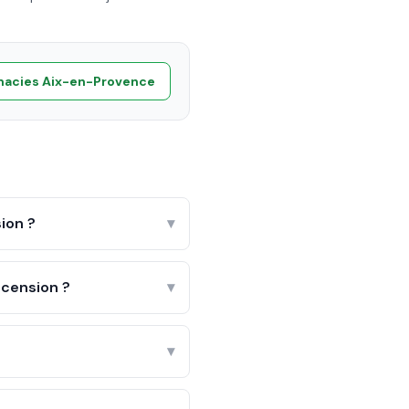
macies
Aix-en-Provence
ion ?
▾
scension ?
▾
▾