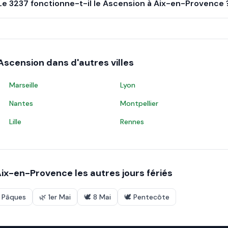
Le 3237 fonctionne-t-il le Ascension à Aix-en-Provence 
Ascension
dans d'autres villes
Marseille
Lyon
Nantes
Montpellier
Lille
Rennes
Aix-en-Provence
les autres jours fériés
e Pâques
🌿
1er Mai
🕊️
8 Mai
🕊️
Pentecôte