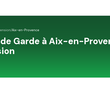
cension
/
Aix-en-Provence
 de Garde à
Aix-en-Prove
sion