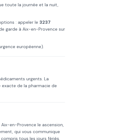
toute la journée et la nuit,
options : appeler le
3237
 de garde à
Aix-en-Provence
sur
urgence européenne).
 médicaments urgents. La
e exacte de la pharmacie de
s
Aix-en-Provence
le
ascension
,
rtement, qui vous communique
y compris tous les jours fériés.