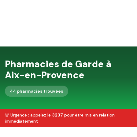
Pharmacies de Garde à
Aix-en-Provence
44
pharmacie
s
trouvée
s
🚨 Urgence : appelez le
3237
pour être mis en relation
immédiatement