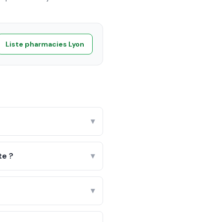
Liste pharmacies
Lyon
▾
te ?
▾
▾