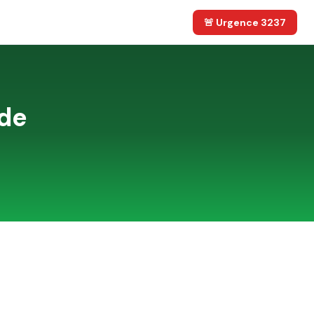
🚨 Urgence 3237
 de