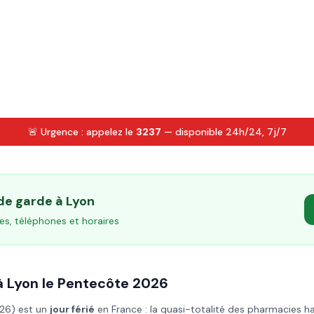
🚨 Urgence : appelez le
3237
— disponible 24h/24, 7j/7
 de garde à
Lyon
es, téléphones et horaires
à
Lyon
le
Pentecôte
2026
026
) est un
jour férié
en France : la quasi-totalité des pharmacies h