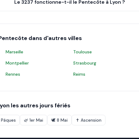
Le 3237 fonctionne-t-il le Pentecôte à Lyon ?
Pentecôte
dans d'autres villes
Marseille
Toulouse
Montpellier
Strasbourg
Rennes
Reims
Lyon
les autres jours fériés
e Pâques
🌿
1er Mai
🕊️
8 Mai
✝️
Ascension