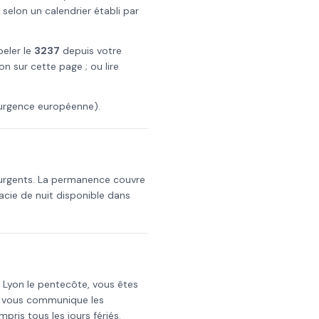
selon un calendrier établi par
peler le
3237
depuis votre
on
sur cette page ; ou lire
urgence européenne).
 urgents. La permanence couvre
cie de nuit disponible dans
s
Lyon
le
pentecôte
, vous êtes
i vous communique les
mpris tous les jours fériés.