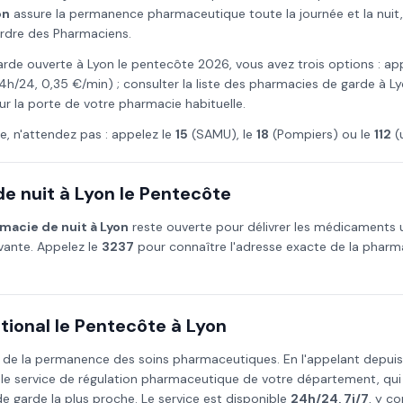
on
assure la permanence pharmaceutique toute la journée et la nuit, 
Ordre des Pharmaciens.
arde ouverte à
Lyon
le
pentecôte
2026
, vous avez trois options : ap
4h/24, 0,35 €/min) ; consulter la liste des pharmacies de garde à
Ly
ur la porte de votre pharmacie habituelle.
e, n'attendez pas : appelez le
15
(SAMU), le
18
(Pompiers) ou le
112
(
e nuit à
Lyon
le
Pentecôte
macie de nuit à
Lyon
reste ouverte pour délivrer les médicaments
ivante. Appelez le
3237
pour connaître l'adresse exacte de la pharma
ional le
Pentecôte
à
Lyon
 de la permanence des soins pharmaceutiques. En l'appelant depui
 le service de régulation pharmaceutique de votre département, qu
 garde la plus proche. Le service est disponible
24h/24, 7j/7
, y co