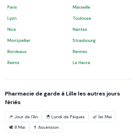
Paris
Marseille
Lyon
Toulouse
Nice
Nantes
Montpellier
Strasbourg
Bordeaux
Rennes
Reims
Le Havre
Pharmacie de garde à
Lille
les autres jours
fériés
🎆
Jour de l'An
🐣
Lundi de Pâques
🌿
1er Mai
🕊️
8 Mai
✝️
Ascension