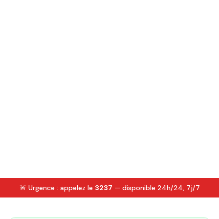
🚨 Urgence : appelez le
3237
— disponible 24h/24, 7j/7