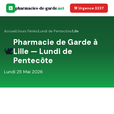
pharmacies-de-garde
.net
🚨 Urgence 3237
Accueil
/
Jours Fériés
/
Lundi de Pentecôte
/
Lille
Pharmacie de Garde à
🕊️
Lille
—
Lundi de
Pentecôte
Lundi 25 Mai 2026