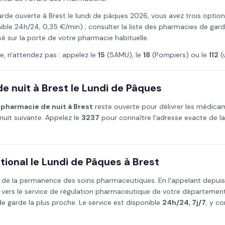
arde ouverte à
Brest
le
lundi de pâques
2026
, vous avez trois option
ible 24h/24, 0,35 €/min) ; consulter la liste des pharmacies de gar
osé sur la porte de votre pharmacie habituelle.
e, n'attendez pas : appelez le
15
(SAMU), le
18
(Pompiers) ou le
112
(
e nuit à
Brest
le
Lundi de Pâques
e
pharmacie de nuit à
Brest
reste ouverte pour délivrer les médic
nuit suivante. Appelez le
3237
pour connaître l'adresse exacte de l
ional le
Lundi de Pâques
à
Brest
 de la permanence des soins pharmaceutiques. En l'appelant depui
 vers le service de régulation pharmaceutique de votre départemen
 garde la plus proche. Le service est disponible
24h/24, 7j/7
, y co