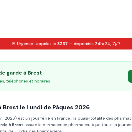
🚨 Urgence : appelez le
3237
— disponible 24h/24, 7j/7
 de garde à
Brest
es, téléphones et horaires
à
Brest
le
Lundi de Pâques
2026
vril 2026
) est un
jour férié
en France : la quasi-totalité des pharmac
arde à
Brest
assure la permanence pharmaceutique toute la journée e
ntal de l'Ordre des Pharmaciens.