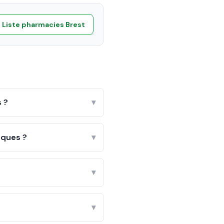
Liste pharmacies
Brest
s ?
▾
âques ?
▾
▾
▾