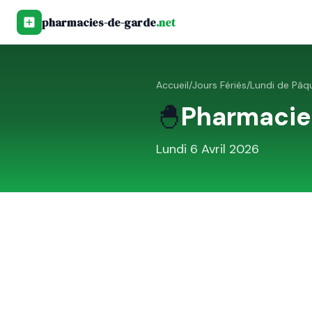
pharmacies-de-garde
.net
Accueil
/
Jours Fériés
/
Lundi de Pâq
🐣
Pharmacie
Lundi 6 Avril 2026