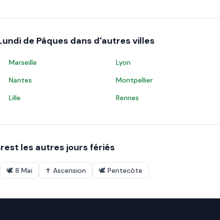
Lundi de Pâques
dans d'autres villes
Marseille
Lyon
Nantes
Montpellier
Lille
Rennes
rest
les autres jours fériés
🕊️
8 Mai
✝️
Ascension
🕊️
Pentecôte