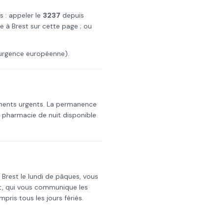
s : appeler le
3237
depuis
de à
Brest
sur cette page ; ou
urgence européenne).
aments urgents. La permanence
a pharmacie de nuit disponible
s
Brest
le
lundi de pâques
, vous
t, qui vous communique les
mpris tous les jours fériés.