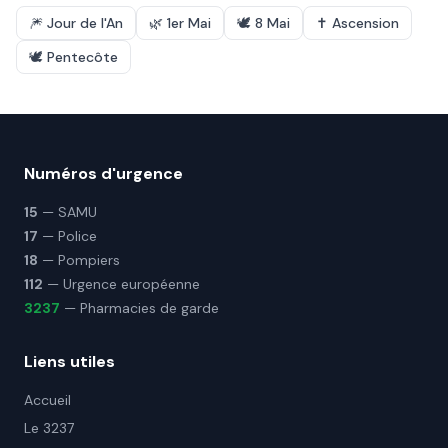
🎆
Jour de l'An
🌿
1er Mai
🕊️
8 Mai
✝️
Ascension
🕊️
Pentecôte
Numéros d'urgence
15
— SAMU
17
— Police
18
— Pompiers
112
— Urgence européenne
3237
— Pharmacies de garde
Liens utiles
Accueil
Le 3237