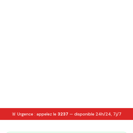
🚨 Urgence : appelez le
3237
— disponible 24h/24, 7j/7