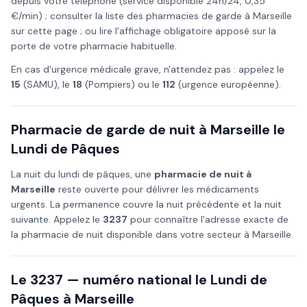
depuis votre téléphone (service disponible 24h/24, 0,35
€/min) ; consulter la liste des pharmacies de garde à
Marseille
sur cette page ; ou lire l'affichage obligatoire apposé sur la
porte de votre pharmacie habituelle.
En cas d'urgence médicale grave, n'attendez pas : appelez le
15
(SAMU), le
18
(Pompiers) ou le
112
(urgence européenne).
Pharmacie de garde de nuit à
Marseille
le
Lundi de Pâques
La nuit du
lundi de pâques
, une
pharmacie de nuit à
Marseille
reste ouverte pour délivrer les médicaments
urgents. La permanence couvre la nuit précédente et la nuit
suivante. Appelez le
3237
pour connaître l'adresse exacte de
la pharmacie de nuit disponible dans votre secteur à
Marseille
.
Le 3237 — numéro national le
Lundi de
Pâques
à
Marseille