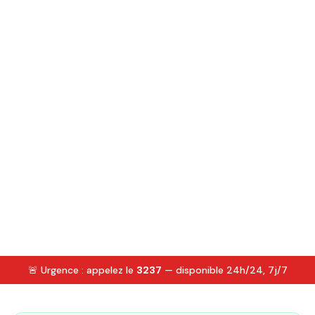
🚨 Urgence : appelez le
3237
— disponible 24h/24, 7j/7