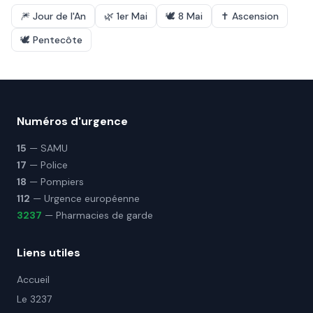
🎆
Jour de l'An
🌿
1er Mai
🕊️
8 Mai
✝️
Ascension
🕊️
Pentecôte
Numéros d'urgence
15
— SAMU
17
— Police
18
— Pompiers
112
— Urgence européenne
3237
— Pharmacies de garde
Liens utiles
Accueil
Le 3237