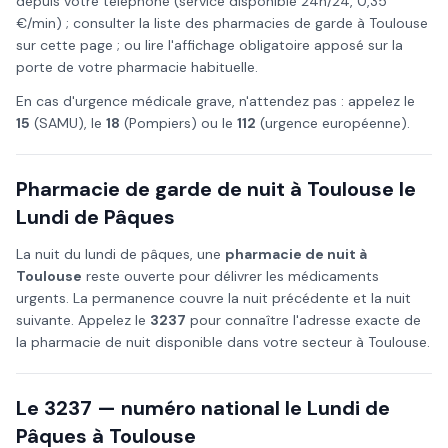
depuis votre téléphone (service disponible 24h/24, 0,35
€/min) ; consulter la liste des pharmacies de garde à
Toulouse
sur cette page ; ou lire l'affichage obligatoire apposé sur la
porte de votre pharmacie habituelle.
En cas d'urgence médicale grave, n'attendez pas : appelez le
15
(SAMU), le
18
(Pompiers) ou le
112
(urgence européenne).
Pharmacie de garde de nuit à
Toulouse
le
Lundi de Pâques
La nuit du
lundi de pâques
, une
pharmacie de nuit à
Toulouse
reste ouverte pour délivrer les médicaments
urgents. La permanence couvre la nuit précédente et la nuit
suivante. Appelez le
3237
pour connaître l'adresse exacte de
la pharmacie de nuit disponible dans votre secteur à
Toulouse
.
Le 3237 — numéro national le
Lundi de
Pâques
à
Toulouse