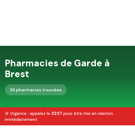
Pharmacies de Garde à
Brest
36
pharmacie
s
trouvée
s
🚨 Urgence : appelez le
3237
pour être mis en relation
immédiatement