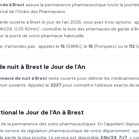
arde à
Brest
assure la permanence pharmaceutique toute la journée e
ntal de l'Ordre des Pharmaciens.
arde ouverte à
Brest
le
jour de l'an
2026
, vous avez trois options : a
4h/24, 0,35 €/min) ; consulter la liste des pharmacies de garde à
Br
ur la porte de votre pharmacie habituelle.
e, n'attendez pas : appelez le
15
(SAMU), le
18
(Pompiers) ou le
112
(
e nuit à
Brest
le
Jour de l'An
macie de nuit à
Brest
reste ouverte pour délivrer les médicament
nuit suivante. Appelez le
3237
pour connaître l'adresse exacte de l
ional le
Jour de l'An
à
Brest
 de la permanence des soins pharmaceutiques. En l'appelant depui
 le service de régulation pharmaceutique de votre département, qu
 garde la plus proche. Le service est disponible
24h/24, 7j/7
, y co