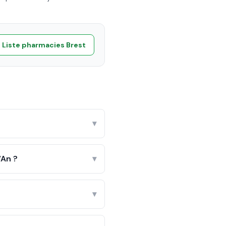
Liste pharmacies
Brest
▾
'An ?
▾
▾