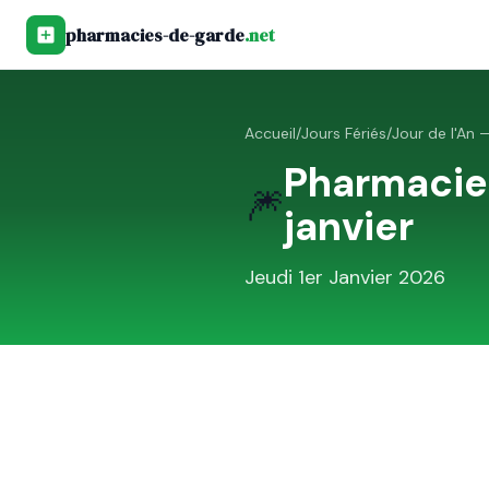
pharmacies-de-garde
.net
Accueil
/
Jours Fériés
/
Jour de l'An —
Pharmacie
🎆
janvier
Jeudi 1er Janvier 2026