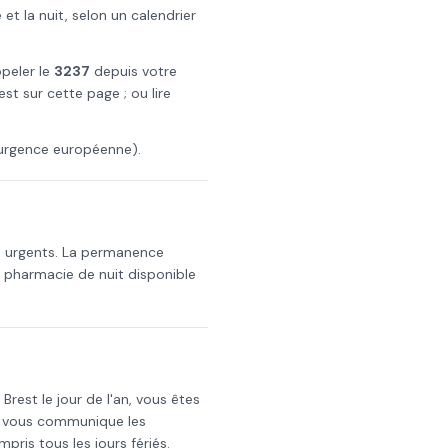
t la nuit, selon un calendrier
ppeler le
3237
depuis votre
est
sur cette page ; ou lire
urgence européenne).
s urgents. La permanence
a pharmacie de nuit disponible
s
Brest
le
jour de l'an
, vous êtes
i vous communique les
mpris tous les jours fériés.