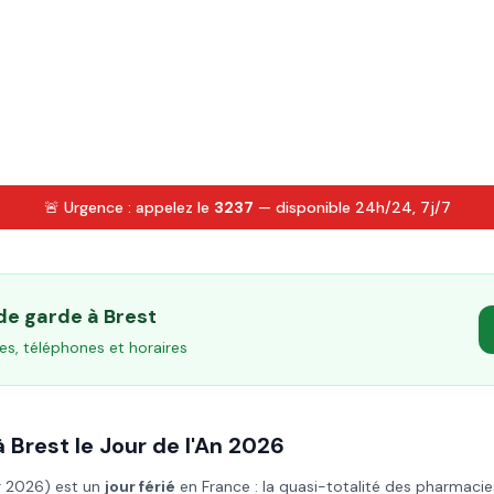
🚨 Urgence : appelez le
3237
— disponible 24h/24, 7j/7
 de garde à
Brest
es, téléphones et horaires
à
Brest
le
Jour de l'An
2026
er 2026
) est un
jour férié
en France : la quasi-totalité des pharmacie