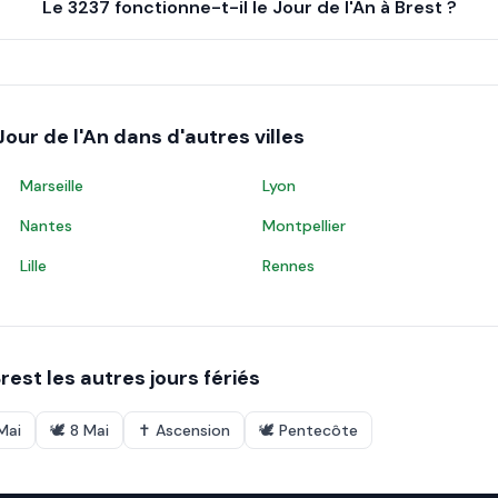
Le 3237 fonctionne-t-il le Jour de l'An à Brest ?
Jour de l'An
dans d'autres villes
Marseille
Lyon
Nantes
Montpellier
Lille
Rennes
rest
les autres jours fériés
 Mai
🕊️
8 Mai
✝️
Ascension
🕊️
Pentecôte