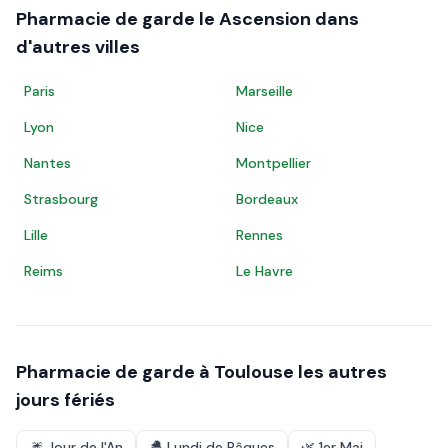
Pharmacie de garde le
Ascension
dans
d'autres villes
Paris
Marseille
Lyon
Nice
Nantes
Montpellier
Strasbourg
Bordeaux
Lille
Rennes
Reims
Le Havre
Pharmacie de garde à
Toulouse
les autres
jours fériés
🎆
Jour de l'An
🐣
Lundi de Pâques
🌿
1er Mai