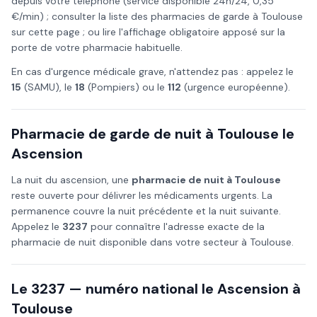
depuis votre téléphone (service disponible 24h/24, 0,35
€/min) ; consulter la liste des pharmacies de garde à
Toulouse
sur cette page ; ou lire l'affichage obligatoire apposé sur la
porte de votre pharmacie habituelle.
En cas d'urgence médicale grave, n'attendez pas : appelez le
15
(SAMU), le
18
(Pompiers) ou le
112
(urgence européenne).
Pharmacie de garde de nuit à
Toulouse
le
Ascension
La nuit du
ascension
, une
pharmacie de nuit à
Toulouse
reste ouverte pour délivrer les médicaments urgents. La
permanence couvre la nuit précédente et la nuit suivante.
Appelez le
3237
pour connaître l'adresse exacte de la
pharmacie de nuit disponible dans votre secteur à
Toulouse
.
Le 3237 — numéro national le
Ascension
à
Toulouse