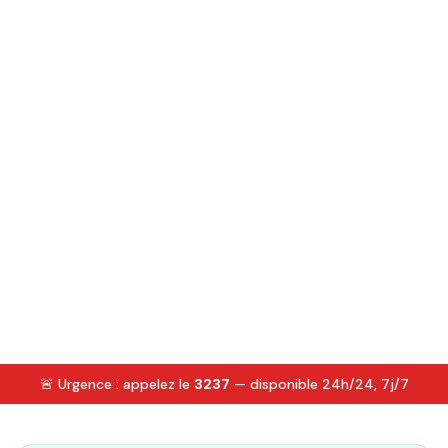
🚨 Urgence : appelez le
3237
— disponible 24h/24, 7j/7