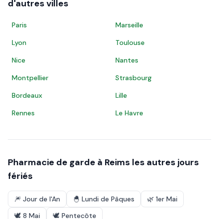
d'autres villes
Paris
Marseille
Lyon
Toulouse
Nice
Nantes
Montpellier
Strasbourg
Bordeaux
Lille
Rennes
Le Havre
Pharmacie de garde à
Reims
les autres jours
fériés
🎆
Jour de l'An
🐣
Lundi de Pâques
🌿
1er Mai
🕊️
8 Mai
🕊️
Pentecôte