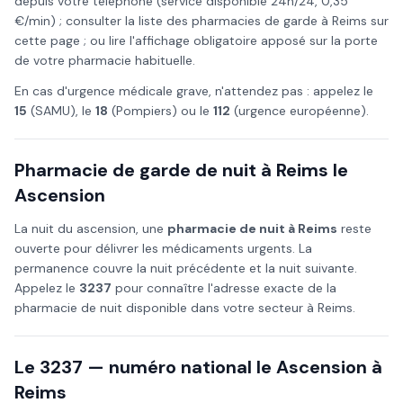
depuis votre téléphone (service disponible 24h/24, 0,35
€/min) ; consulter la liste des pharmacies de garde à
Reims
sur
cette page ; ou lire l'affichage obligatoire apposé sur la porte
de votre pharmacie habituelle.
En cas d'urgence médicale grave, n'attendez pas : appelez le
15
(SAMU), le
18
(Pompiers) ou le
112
(urgence européenne).
Pharmacie de garde de nuit à
Reims
le
Ascension
La nuit du
ascension
, une
pharmacie de nuit à
Reims
reste
ouverte pour délivrer les médicaments urgents. La
permanence couvre la nuit précédente et la nuit suivante.
Appelez le
3237
pour connaître l'adresse exacte de la
pharmacie de nuit disponible dans votre secteur à
Reims
.
Le 3237 — numéro national le
Ascension
à
Reims