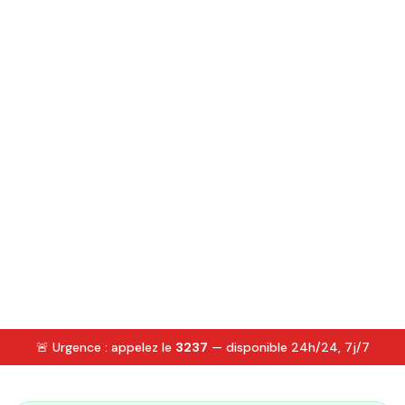
🚨 Urgence : appelez le
3237
— disponible 24h/24, 7j/7