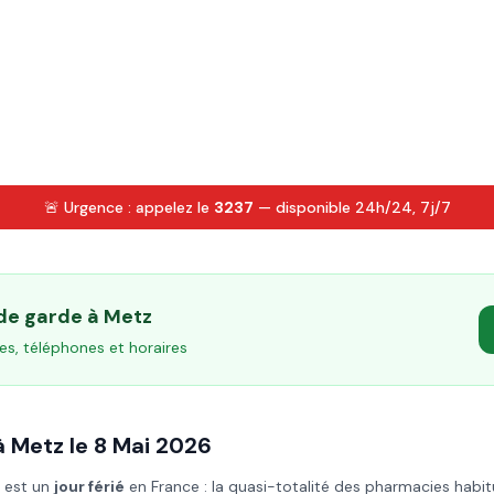
🚨 Urgence : appelez le
3237
— disponible 24h/24, 7j/7
 de garde à
Metz
es, téléphones et horaires
à
Metz
le
8 Mai
2026
) est un
jour férié
en France : la quasi-totalité des pharmacies habit