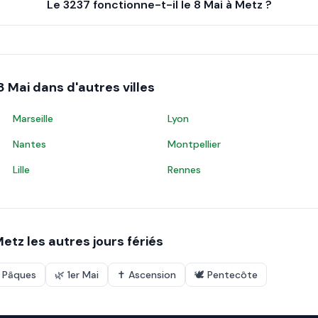
Le 3237 fonctionne-t-il le 8 Mai à Metz ?
8 Mai
dans d'autres villes
Marseille
Lyon
Nantes
Montpellier
Lille
Rennes
Metz
les autres jours fériés
e Pâques
🌿
1er Mai
✝️
Ascension
🕊️
Pentecôte