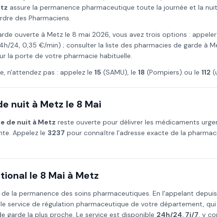
tz
assure la permanence pharmaceutique toute la journée et la nuit,
Ordre des Pharmaciens.
arde ouverte à
Metz
le
8 mai
2026
, vous avez trois options : appeler
4h/24, 0,35 €/min) ; consulter la liste des pharmacies de garde à
M
ur la porte de votre pharmacie habituelle.
e, n'attendez pas : appelez le
15
(SAMU), le
18
(Pompiers) ou le
112
(
e nuit à
Metz
le
8 Mai
e de nuit à
Metz
reste ouverte pour délivrer les médicaments urge
ante. Appelez le
3237
pour connaître l'adresse exacte de la pharmaci
ional le
8 Mai
à
Metz
 de la permanence des soins pharmaceutiques. En l'appelant depui
 le service de régulation pharmaceutique de votre département, qu
 garde la plus proche. Le service est disponible
24h/24, 7j/7
, y co