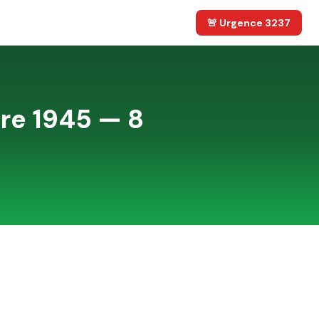
🚨 Urgence 3237
ire 1945 — 8