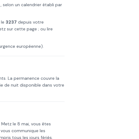
 selon un calendrier établi par
 le
3237
depuis votre
etz
sur cette page ; ou lire
urgence européenne).
nts. La permanence couvre la
e de nuit disponible dans votre
s
Metz
le
8 mai
, vous êtes
i vous communique les
mpris tous les jours fériés.