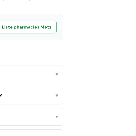
Liste pharmacies
Metz
▾
?
▾
▾