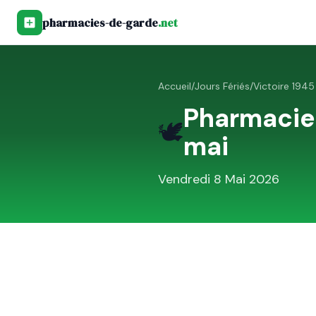
pharmacies-de-garde
.net
Accueil
/
Jours Fériés
/
Victoire 194
Pharmacie
🕊️
mai
Vendredi 8 Mai 2026