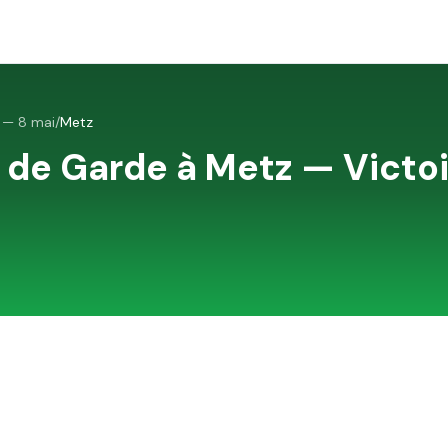
5 — 8 mai
/
Metz
 de Garde à
Metz
—
Victo