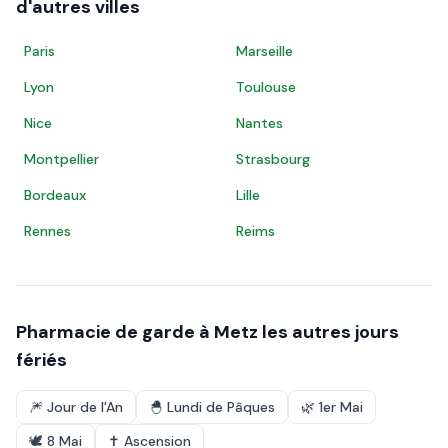
d'autres villes
Paris
Marseille
Lyon
Toulouse
Nice
Nantes
Montpellier
Strasbourg
Bordeaux
Lille
Rennes
Reims
Pharmacie de garde à
Metz
les autres jours
fériés
🎆
Jour de l'An
🐣
Lundi de Pâques
🌿
1er Mai
🕊️
8 Mai
✝️
Ascension