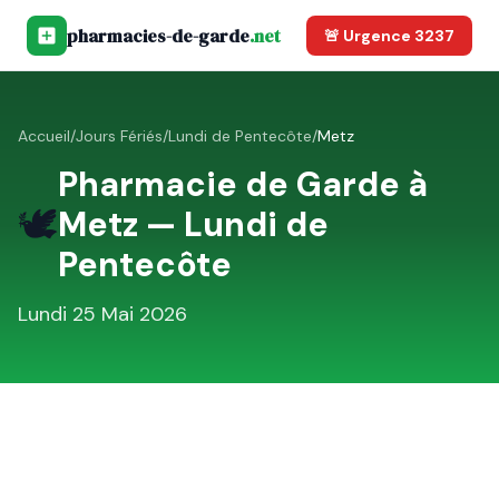
pharmacies-de-garde
.net
🚨 Urgence 3237
Accueil
/
Jours Fériés
/
Lundi de Pentecôte
/
Metz
Pharmacie de Garde à
🕊️
Metz
—
Lundi de
Pentecôte
Lundi 25 Mai 2026