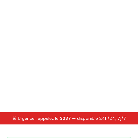
🚨 Urgence : appelez le
3237
— disponible 24h/24, 7j/7