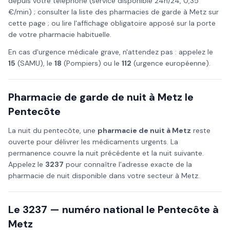
depuis votre téléphone (service disponible 24h/24, 0,35
€/min) ; consulter la liste des pharmacies de garde à
Metz
sur
cette page ; ou lire l'affichage obligatoire apposé sur la porte
de votre pharmacie habituelle.
En cas d'urgence médicale grave, n'attendez pas : appelez le
15
(SAMU), le
18
(Pompiers) ou le
112
(urgence européenne).
Pharmacie de garde de nuit à
Metz
le
Pentecôte
La nuit du
pentecôte
, une
pharmacie de nuit à
Metz
reste
ouverte pour délivrer les médicaments urgents. La
permanence couvre la nuit précédente et la nuit suivante.
Appelez le
3237
pour connaître l'adresse exacte de la
pharmacie de nuit disponible dans votre secteur à
Metz
.
Le 3237 — numéro national le
Pentecôte
à
Metz