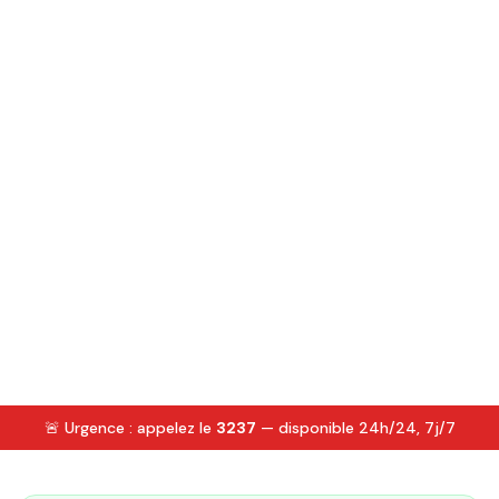
🚨 Urgence : appelez le
3237
— disponible 24h/24, 7j/7