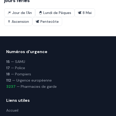
jours fériés
🎆
Jour de l'An
🐣
Lundi de Pâques
🕊️
8 Mai
✝️
Ascension
🕊️
Pentecôte
Numéros d'urgence
15
— SAMU
17
— Police
18
— Pompiers
112
— Urgence européenne
3237
— Pharmacies de garde
Liens utiles
Accueil