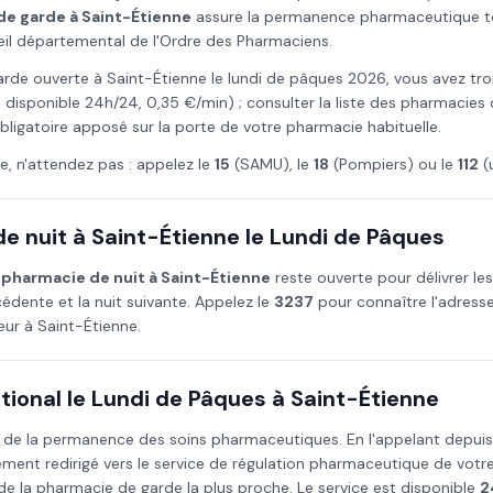
de garde à
Saint-Étienne
assure la permanence pharmaceutique tout
seil départemental de l'Ordre des Pharmaciens.
arde ouverte à
Saint-Étienne
le
lundi de pâques
2026
, vous avez tro
 disponible 24h/24, 0,35 €/min) ; consulter la liste des pharmacies
 obligatoire apposé sur la porte de votre pharmacie habituelle.
e, n'attendez pas : appelez le
15
(SAMU), le
18
(Pompiers) ou le
112
(
e nuit à
Saint-Étienne
le
Lundi de Pâques
e
pharmacie de nuit à
Saint-Étienne
reste ouverte pour délivrer l
édente et la nuit suivante. Appelez le
3237
pour connaître l'adress
teur à
Saint-Étienne
.
ional le
Lundi de Pâques
à
Saint-Étienne
 de la permanence des soins pharmaceutiques. En l'appelant depui
ment redirigé vers le service de régulation pharmaceutique de vot
la pharmacie de garde la plus proche. Le service est disponible
2