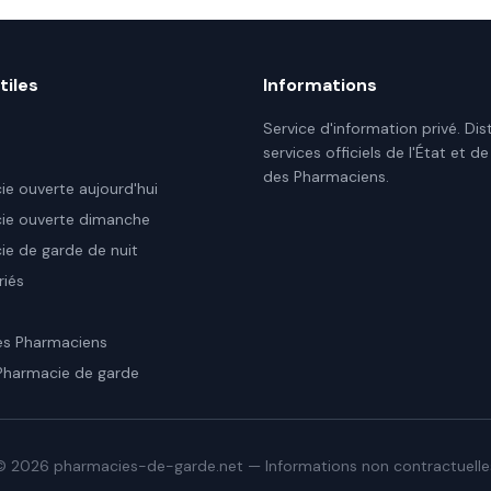
tiles
Informations
Service d'information privé. Dis
services officiels de l'État et de
des Pharmaciens.
e ouverte aujourd'hui
ie ouverte dimanche
e de garde de nuit
riés
es Pharmaciens
Pharmacie de garde
©
2026
pharmacies-de-garde.net — Informations non contractuelle