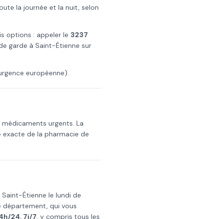
e la journée et la nuit, selon
is options : appeler le
3237
 de garde à
Saint-Étienne
sur
urgence européenne).
es médicaments urgents. La
e exacte de la pharmacie de
s
Saint-Étienne
le
lundi de
re département, qui vous
4h/24, 7j/7
, y compris tous les