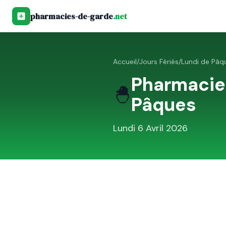
pharmacies-de-garde
.net
Accueil
/
Jours Fériés
/
Lundi de Pâq
Pharmacie
🐣
Pâques
Lundi 6 Avril 2026