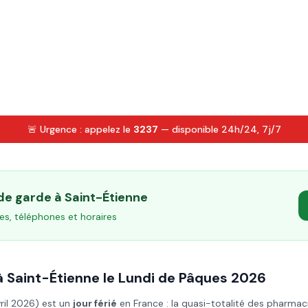
🚨 Urgence : appelez le
3237
— disponible 24h/24, 7j/7
 de garde à
Saint-Étienne
es, téléphones et horaires
à
Saint-Étienne
le
Lundi de Pâques
2026
vril 2026
) est un
jour férié
en France : la quasi-totalité des pharmac