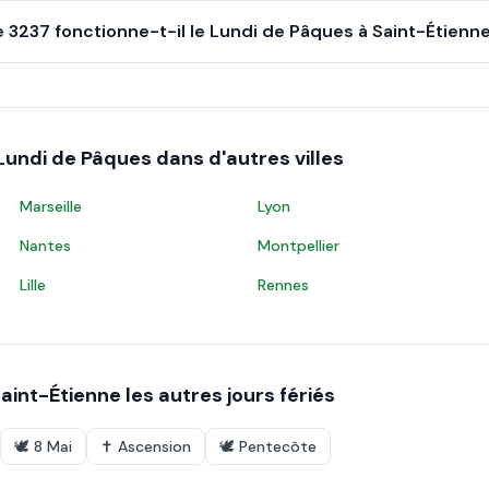
e 3237 fonctionne-t-il le Lundi de Pâques à Saint-Étienne
Lundi de Pâques
dans d'autres villes
Marseille
Lyon
Nantes
Montpellier
Lille
Rennes
aint-Étienne
les autres jours fériés
🕊️
8 Mai
✝️
Ascension
🕊️
Pentecôte