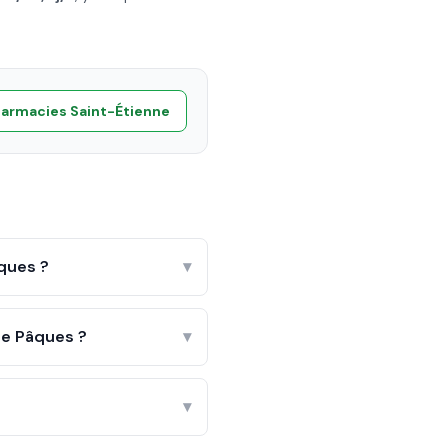
harmacies
Saint-Étienne
âques ?
▾
de Pâques ?
▾
▾