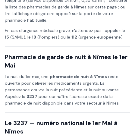
téléphone (service disponible 24h/24, 0,35 €/min) ; consulter
la liste des pharmacies de garde à
Nîmes
sur cette page ; ou
lire l'affichage obligatoire apposé sur la porte de votre
pharmacie habituelle.
En cas d'urgence médicale grave, n'attendez pas : appelez le
15
(SAMU), le
18
(Pompiers) ou le
112
(urgence européenne).
Pharmacie de garde de nuit à
Nîmes
le
1er
Mai
La nuit du
1er mai
, une
pharmacie de nuit à
Nîmes
reste
ouverte pour délivrer les médicaments urgents. La
permanence couvre la nuit précédente et la nuit suivante.
Appelez le
3237
pour connaître l'adresse exacte de la
pharmacie de nuit disponible dans votre secteur à
Nîmes
.
Le 3237 — numéro national le
1er Mai
à
Nîmes