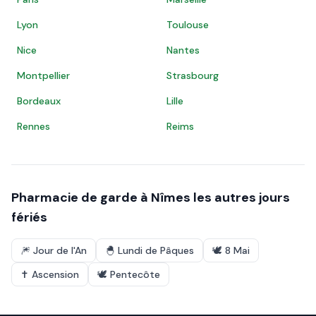
Lyon
Toulouse
Nice
Nantes
Montpellier
Strasbourg
Bordeaux
Lille
Rennes
Reims
Pharmacie de garde à
Nîmes
les autres jours
fériés
🎆
Jour de l'An
🐣
Lundi de Pâques
🕊️
8 Mai
✝️
Ascension
🕊️
Pentecôte