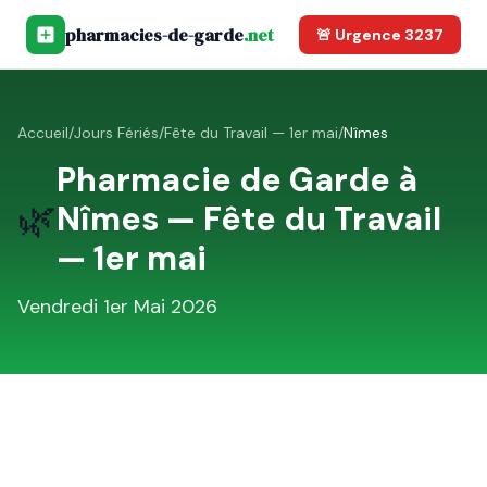
pharmacies-de-garde
.net
🚨 Urgence 3237
Accueil
/
Jours Fériés
/
Fête du Travail — 1er mai
/
Nîmes
Pharmacie de Garde à
🌿
Nîmes
—
Fête du Travail
— 1er mai
Vendredi 1er Mai 2026