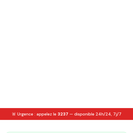
🚨 Urgence : appelez le
3237
— disponible 24h/24, 7j/7