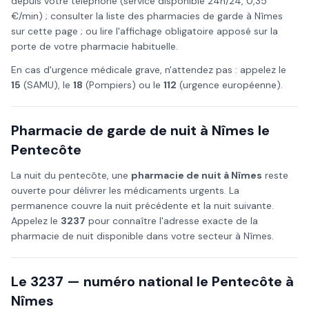
depuis votre téléphone (service disponible 24h/24, 0,35
€/min) ; consulter la liste des pharmacies de garde à
Nîmes
sur cette page ; ou lire l'affichage obligatoire apposé sur la
porte de votre pharmacie habituelle.
En cas d'urgence médicale grave, n'attendez pas : appelez le
15
(SAMU), le
18
(Pompiers) ou le
112
(urgence européenne).
Pharmacie de garde de nuit à
Nîmes
le
Pentecôte
La nuit du
pentecôte
, une
pharmacie de nuit à
Nîmes
reste
ouverte pour délivrer les médicaments urgents. La
permanence couvre la nuit précédente et la nuit suivante.
Appelez le
3237
pour connaître l'adresse exacte de la
pharmacie de nuit disponible dans votre secteur à
Nîmes
.
Le 3237 — numéro national le
Pentecôte
à
Nîmes