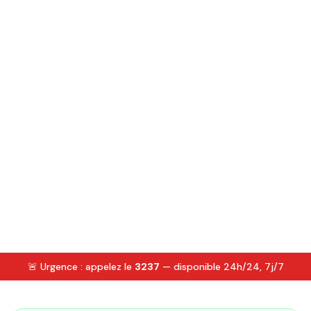
🚨 Urgence : appelez le
3237
— disponible 24h/24, 7j/7