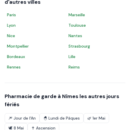
d'autres villes
Paris
Marseille
Lyon
Toulouse
Nice
Nantes
Montpellier
Strasbourg
Bordeaux
Lille
Rennes
Reims
Pharmacie de garde à
Nîmes
les autres jours
fériés
🎆
Jour de l'An
🐣
Lundi de Pâques
🌿
1er Mai
🕊️
8 Mai
✝️
Ascension