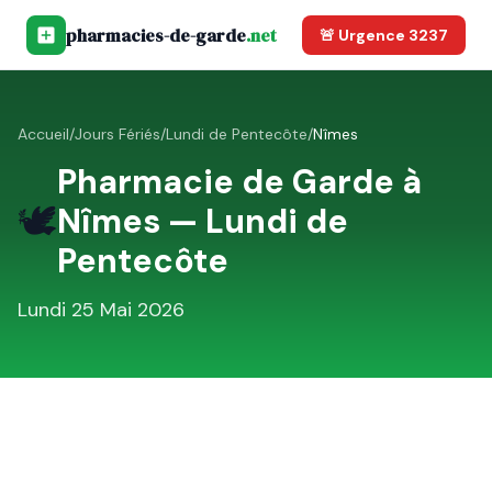
pharmacies-de-garde
.net
🚨 Urgence 3237
Accueil
/
Jours Fériés
/
Lundi de Pentecôte
/
Nîmes
Pharmacie de Garde à
🕊️
Nîmes
—
Lundi de
Pentecôte
Lundi 25 Mai 2026