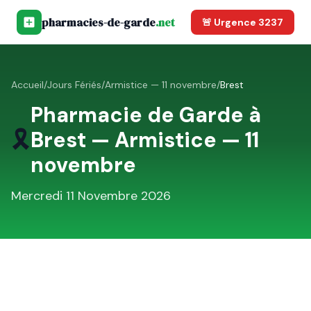
pharmacies-de-garde
.net
🚨 Urgence 3237
Accueil
/
Jours Fériés
/
Armistice — 11 novembre
/
Brest
Pharmacie de Garde à
🎗️
Brest
—
Armistice — 11
novembre
Mercredi 11 Novembre 2026