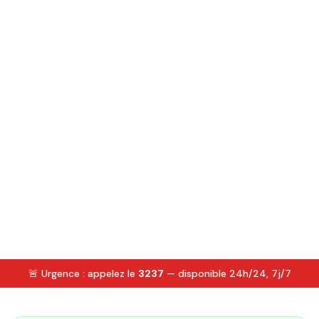
🚨 Urgence : appelez le
3237
— disponible 24h/24, 7j/7