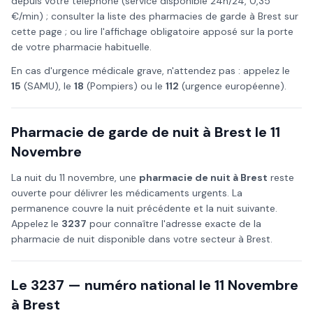
depuis votre téléphone (service disponible 24h/24, 0,35
€/min) ; consulter la liste des pharmacies de garde à
Brest
sur
cette page ; ou lire l'affichage obligatoire apposé sur la porte
de votre pharmacie habituelle.
En cas d'urgence médicale grave, n'attendez pas : appelez le
15
(SAMU), le
18
(Pompiers) ou le
112
(urgence européenne).
Pharmacie de garde de nuit à
Brest
le
11
Novembre
La nuit du
11 novembre
, une
pharmacie de nuit à
Brest
reste
ouverte pour délivrer les médicaments urgents. La
permanence couvre la nuit précédente et la nuit suivante.
Appelez le
3237
pour connaître l'adresse exacte de la
pharmacie de nuit disponible dans votre secteur à
Brest
.
Le 3237 — numéro national le
11 Novembre
à
Brest