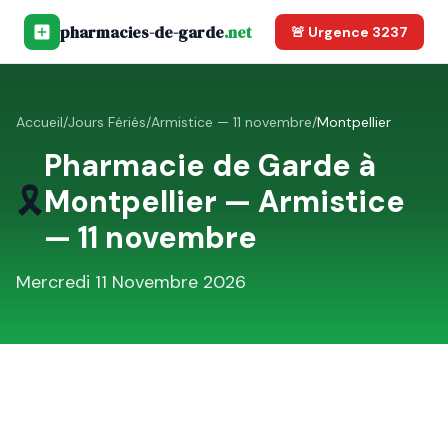
pharmacies-de-garde
.net
🚨 Urgence 3237
Accueil
/
Jours Fériés
/
Armistice — 11 novembre
/
Montpellier
Pharmacie de Garde à
🎗️
Montpellier
—
Armistice
— 11 novembre
Mercredi 11 Novembre 2026