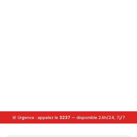
🚨 Urgence : appelez le
3237
— disponible 24h/24, 7j/7