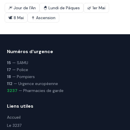
🎆
Jour de l'An
🐣
Lundi de Pâques
🌿
1er Mai
🕊️
8 Mai
✝️
Ascension
Numéros d'urgence
15
— SAMU
17
— Police
18
— Pompiers
112
— Urgence européenne
3237
— Pharmacies de garde
Liens utiles
Accueil
Le 3237