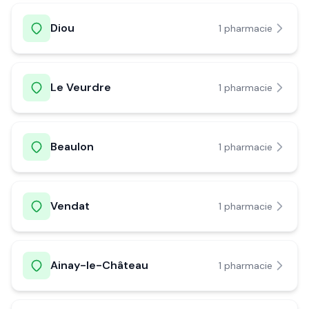
Diou
1
pharmacie
Le Veurdre
1
pharmacie
Beaulon
1
pharmacie
Vendat
1
pharmacie
Ainay-le-Château
1
pharmacie