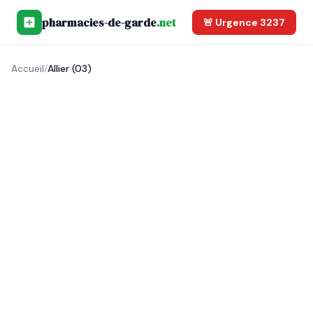
pharmacies-de-garde
.net
🚨 Urgence 3237
Accueil
/
Allier (03)