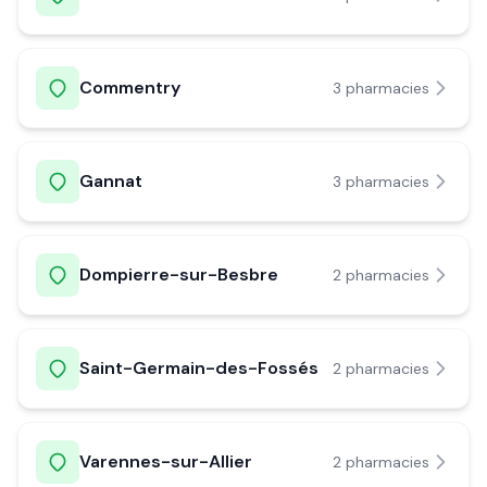
Commentry
3
pharmacie
s
Gannat
3
pharmacie
s
Dompierre-sur-Besbre
2
pharmacie
s
Saint-Germain-des-Fossés
2
pharmacie
s
Varennes-sur-Allier
2
pharmacie
s