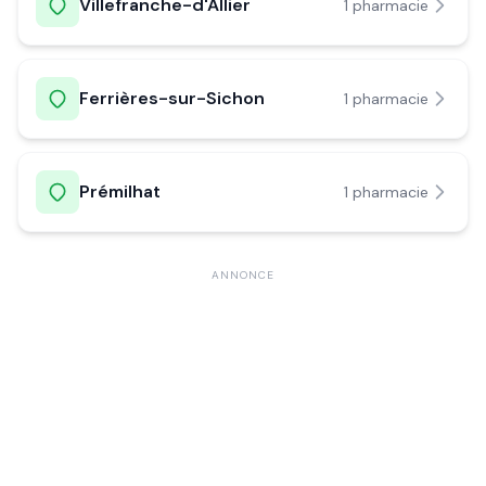
Villefranche-d'Allier
1
pharmacie
Ferrières-sur-Sichon
1
pharmacie
Prémilhat
1
pharmacie
ANNONCE