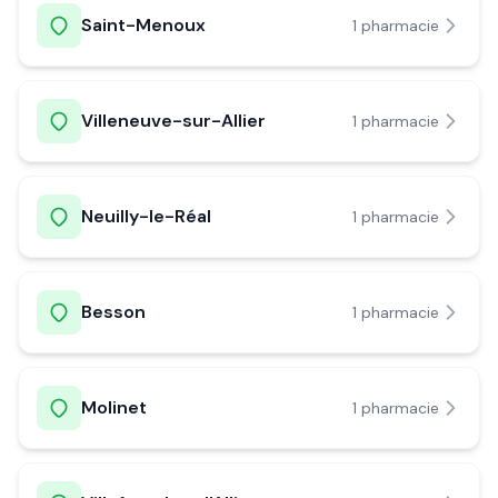
Saint-Menoux
1
pharmacie
Villeneuve-sur-Allier
1
pharmacie
Neuilly-le-Réal
1
pharmacie
Besson
1
pharmacie
Molinet
1
pharmacie