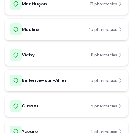
Montluçon
17
pharmacie
s
Moulins
15
pharmacie
s
Vichy
11
pharmacie
s
Bellerive-sur-Allier
5
pharmacie
s
Cusset
5
pharmacie
s
Yzeure
4
pharmacie
s