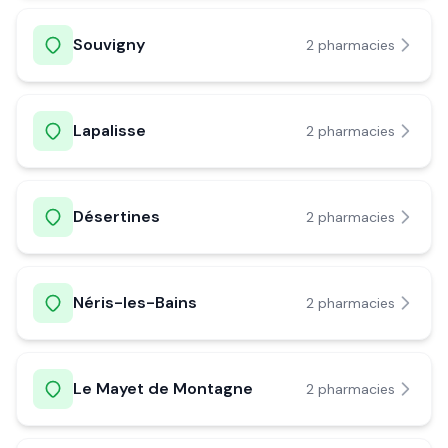
Souvigny
2
pharmacie
s
Lapalisse
2
pharmacie
s
Désertines
2
pharmacie
s
Néris-les-Bains
2
pharmacie
s
Le Mayet de Montagne
2
pharmacie
s