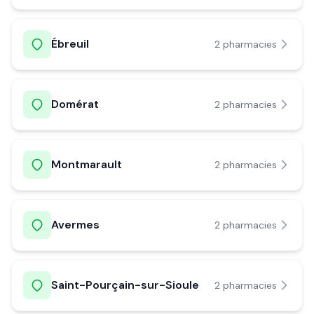
Ébreuil
2
pharmacie
s
Domérat
2
pharmacie
s
Montmarault
2
pharmacie
s
Avermes
2
pharmacie
s
Saint-Pourçain-sur-Sioule
2
pharmacie
s